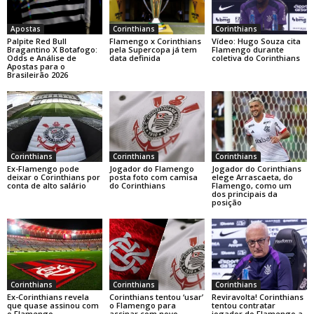
Apostas
Corinthians
Corinthians
Palpite Red Bull
Flamengo x Corinthians
Vídeo: Hugo Souza cita
Bragantino X Botafogo:
pela Supercopa já tem
Flamengo durante
Odds e Análise de
data definida
coletiva do Corinthians
Apostas para o
Brasileirão 2026
Corinthians
Corinthians
Corinthians
Ex-Flamengo pode
Jogador do Flamengo
Jogador do Corinthians
deixar o Corinthians por
posta foto com camisa
elege Arrascaeta, do
conta de alto salário
do Corinthians
Flamengo, como um
dos principais da
posição
Corinthians
Corinthians
Corinthians
Ex-Corinthians revela
Corinthians tentou ‘usar’
Reviravolta! Corinthians
que quase assinou com
o Flamengo para
tentou contratar
o Flamengo
assinar com novo
jogador do Flamengo a