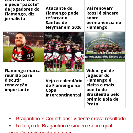
e pede “pacote”
Atacante do
Vai renovar?
de jogadores do
Flamengo pode
Rossi é sincero
Flamengo, diz
reforçar o
sobre
jornalista
Santos de
permanência no
Neymar em 2026
Flamengo
Flamengo marca
Vídeo: gol de
reunião para
jogador do
discutir
Flamengo é
Veja o calendário
renovação
eleito o mais
do Flamengo na
importante
bonito do
Copa
Brasileirão pelo
Intercontinental
prêmio Bola de
Prata
Bragantino x Corinthians: vidente crava resultado
Reforço do Bragantino é sincero sobre qual
posição mais gosta de jogar