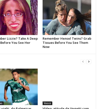
as
Vasco
Luighi, do Palmeiras,
Vídeo: atitude de Vegetti com