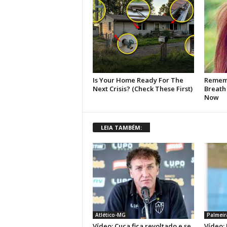
LEIA TAMBÉM:
Atlético-MG
Palmeir
Vídeo: Cuca fica revoltado e se
Vídeo: 