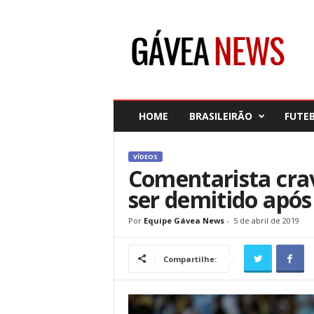
G
á
v
e
a
N
e
HOME
BRASILEIRÃO
FUTE
w
s
VÍDEOS
Comentarista cra
ser demitido após 
Por
Equipe Gávea News
-
5 de abril de 2019
Compartilhe: