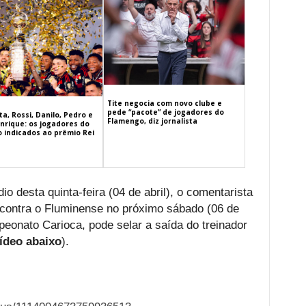
Tite negocia com novo clube e
pede “pacote” de jogadores do
a, Rossi, Danilo, Pedro e
Flamengo, diz jornalista
nrique: os jogadores do
 indicados ao prêmio Rei
 desta quinta-feira (04 de abril), o comentarista
 contra o Fluminense no próximo sábado (06 de
mpeonato Carioca, pode selar a saída do treinador
vídeo abaixo
).