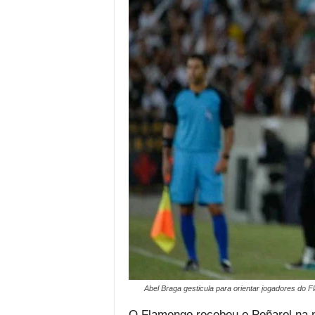
Abel Braga gesticula para orientar jogadores do 
O Flamengo recebeu o Peñarol na noi