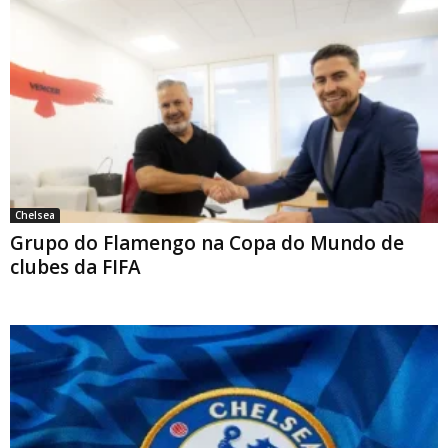
Chelsea
Grupo do Flamengo na Copa do Mundo de
clubes da FIFA