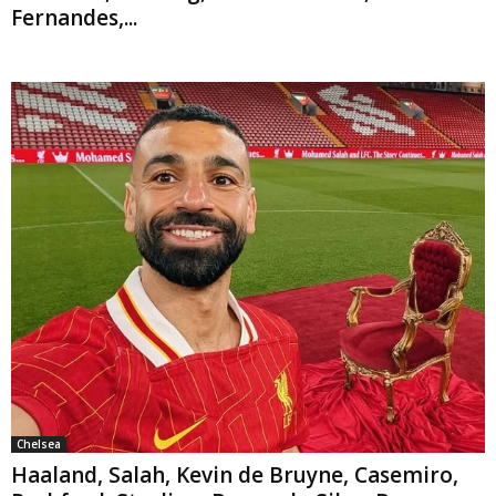
Fernandes,...
Chelsea
Haaland, Salah, Kevin de Bruyne, Casemiro,