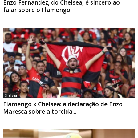
Enzo Fernandez, do Chelsea, é sincero ao
falar sobre o Flamengo
Chelsea
Flamengo x Chelsea: a declaração de Enzo
Maresca sobre a torcida...