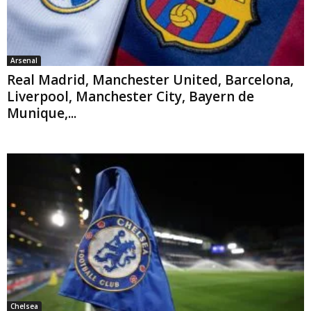
Arsenal
Real Madrid, Manchester United, Barcelona,
Liverpool, Manchester City, Bayern de
Munique,...
Chelsea