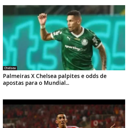
Chelsea
Palmeiras X Chelsea palpites e odds de
apostas para o Mundial...