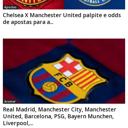
Apostas
Chelsea X Manchester United palpite e odds
de apostas para a...
Arsenal
Real Madrid, Manchester City, Manchester
United, Barcelona, PSG, Bayern Munchen,
Liverpool,...