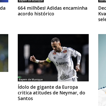
Bayern de Munique
Barce
 da
664 milhões! Adidas encaminha
Dec
acordo histórico
Kva
sel
Bayern de Munique
Ídolo de gigante da Europa
critica atitudes de Neymar, do
Santos