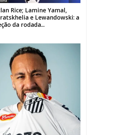
lona
lan Rice; Lamine Yamal,
ratskhelia e Lewandowski: a
eção da rodada...