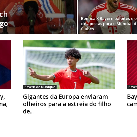
ich
Benfica X Bayern palpites e 
ngo
de apostas para o Mundial d
Clubes...
Bayern de Munique
Baye
y,
Gigantes da Europa enviaram
Bay
na,
olheiros para a estreia do filho
cam
de...