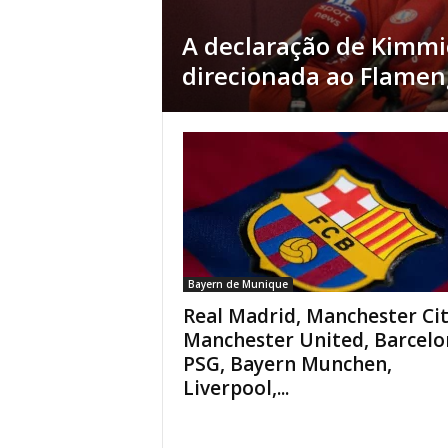
A declaração de Kimm
direcionada ao Flame
Bayern de Munique
Real Madrid, Manchester Cit
Manchester United, Barcelo
PSG, Bayern Munchen,
Liverpool,...