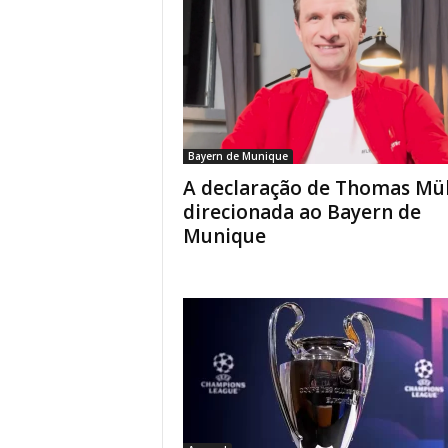
Bayern de Munique
A declaração de Thomas Mül
direcionada ao Bayern de
Munique