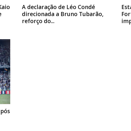
Kaio
A declaração de Léo Condé
Est
e
direcionada a Bruno Tubarão,
For
reforço do...
imp
após