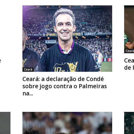
Ceará
e
Cea
de 
Ceará
Ceará: a declaração de Condé
sobre jogo contra o Palmeiras
na...