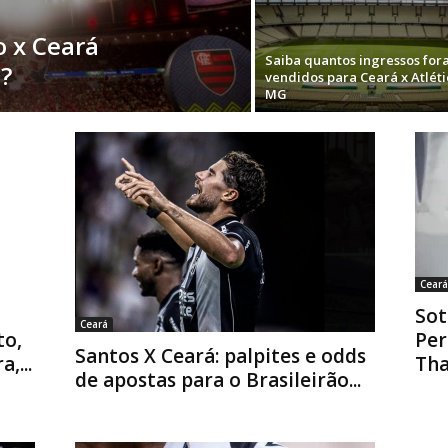
o x Ceará
Saiba quantos ingressos for
o?
vendidos para Ceará x Atléti
MG
Ceará
Sot
Ceará
to,
Per
Santos X Ceará: palpites e odds
,...
Tha
de apostas para o Brasileirão...