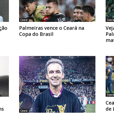
Ceará
Ceará
ação
Palmeiras vence o Ceará na
Vej
Copa do Brasil
Pal
ma
Ceará
Cea
ns
de 
Ceará