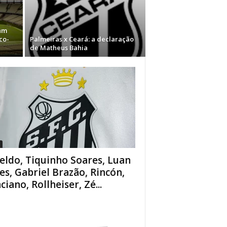
am
co-
Palmeiras x Ceará: a declaração
de Matheus Bahia
eldo, Tiquinho Soares, Luan
es, Gabriel Brazão, Rincón,
ciano, Rollheiser, Zé...