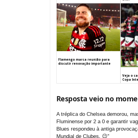
Flamengo marca reunião para
discutir renovação importante
Veja o c
Copa Int
Resposta veio no momen
A tréplica do Chelsea demorou, mas
Fluminense por 2 a 0 e garantir vaga
Blues respondeu à antiga provocaçã
Mundial de Clubes. 😉”