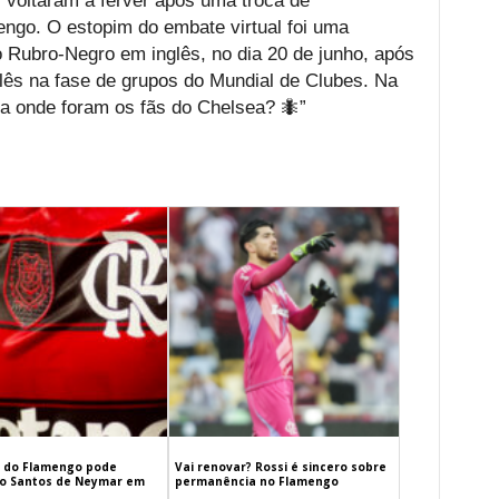
l voltaram a ferver após uma troca de
ngo. O estopim do embate virtual foi uma
 do Rubro-Negro em inglês, no dia 20 de junho, após
nglês na fase de grupos do Mundial de Clubes. Na
ra onde foram os fãs do Chelsea? 🐜”
 do Flamengo pode
Vai renovar? Rossi é sincero sobre
 o Santos de Neymar em
permanência no Flamengo