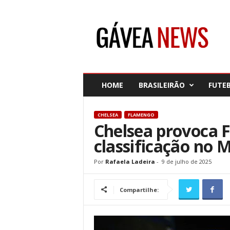
G
á
v
e
a
N
e
HOME
BRASILEIRÃO
FUTE
w
s
CHELSEA
FLAMENGO
Chelsea provoca 
classificação no 
Por
Rafaela Ladeira
-
9 de julho de 2025
Compartilhe: