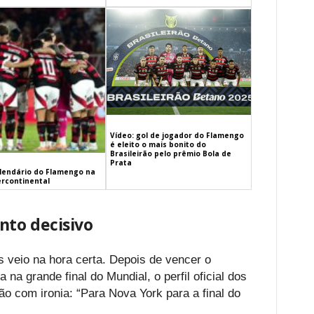
Vídeo: gol de jogador do Flamengo
é eleito o mais bonito do
Brasileirão pelo prêmio Bola de
Prata
alendário do Flamengo na
ercontinental
to decisivo
 veio na hora certa. Depois de vencer o
 na grande final do Mundial, o perfil oficial dos
o com ironia: “Para Nova York para a final do