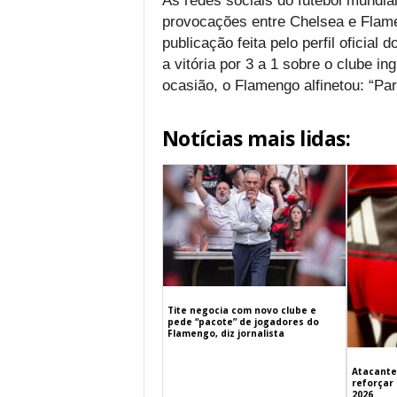
As redes sociais do futebol mundia
provocações entre Chelsea e Flame
publicação feita pelo perfil oficial
a vitória por 3 a 1 sobre o clube i
ocasião, o Flamengo alfinetou: “Pa
Notícias mais lidas:
Tite negocia com novo clube e
pede “pacote” de jogadores do
Flamengo, diz jornalista
Atacante
reforçar
2026