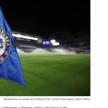
Bandeirinha escanteio do Chelsea (Foto: Zuma Press/Alamy Stock Photo)