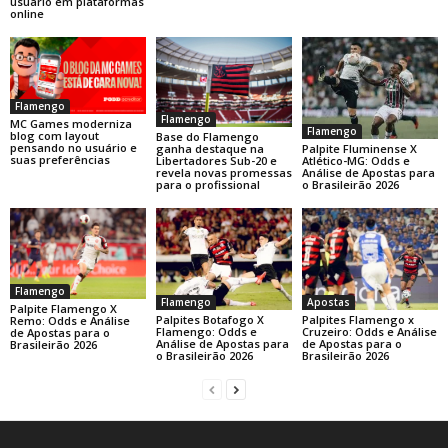
usuário em plataformas
online
Flamengo
Flamengo
MC Games moderniza
Flamengo
blog com layout
Base do Flamengo
pensando no usuário e
Palpite Fluminense X
ganha destaque na
suas preferências
Atlético-MG: Odds e
Libertadores Sub-20 e
Análise de Apostas para
revela novas promessas
o Brasileirão 2026
para o profissional
Flamengo
Flamengo
Apostas
Palpite Flamengo X
Palpites Botafogo X
Palpites Flamengo x
Remo: Odds e Análise
Flamengo: Odds e
Cruzeiro: Odds e Análise
de Apostas para o
Análise de Apostas para
de Apostas para o
Brasileirão 2026
o Brasileirão 2026
Brasileirão 2026