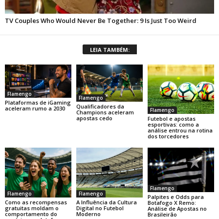
LEIA TAMBÉM:
Flamengo
Flamengo
Plataformas de iGaming
Qualificadores da
aceleram rumo a 2030
Flamengo
Champions aceleram
apostas cedo
Futebol e apostas
esportivas: como a
análise entrou na rotina
dos torcedores
Flamengo
Flamengo
Flamengo
Palpites e Odds para
Como as recompensas
A Influência da Cultura
Botafogo X Remo:
gratuitas moldam o
Digital no Futebol
Análise de Apostas no
comportamento do
Moderno
Brasileirão