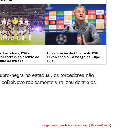
inental
, Barcelona, PSG e
A declaração do técnico do PSG
concorrem ao prêmio de
envolvendo o Flamengo de Filipe
lube do mundo
Luís
rubro-negra no estadual, os torcedores não
ViceDeNovo rapidamente viralizou dentre os
(
siga nosso perfil no Instagram: @GaveaNews
)