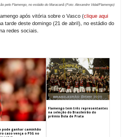
ão pelo Flamengo, no estádio do Maracanã (Foto: Alexandre Vidal/Flamengo)
Flamengo após vitória sobre o Vasco (
clique aqui
na tarde deste domingo (21 de abril), no estádio do
a redes sociais.
Flamengo tem três representantes
na seleção do Brasileirão do
prêmio Bola de Prata
 pode ganhar caminhão
iro caso vença o PSG no