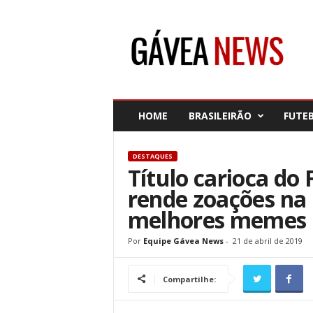
G
á
v
e
a
N
e
HOME
BRASILEIRÃO
FUTE
w
s
DESTAQUES
Título carioca do
rende zoações na 
melhores memes
Por
Equipe Gávea News
-
21 de abril de 2019
Compartilhe: