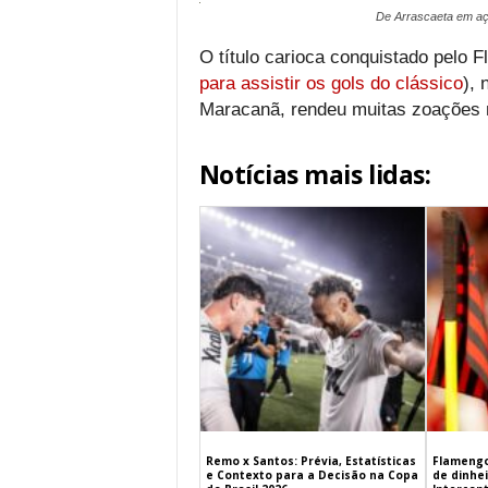
De Arrascaeta em aç
O título carioca conquistado pelo 
para assistir os gols do clássico
), 
Maracanã, rendeu muitas zoações n
Notícias mais lidas:
Remo x Santos: Prévia, Estatísticas
Flamengo
e Contexto para a Decisão na Copa
de dinhe