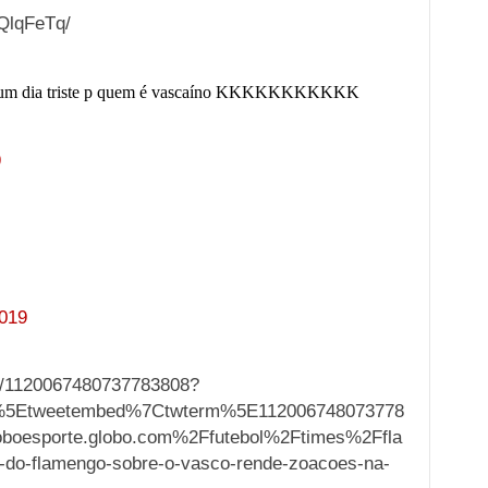
QlqFeTq/
, um dia triste p quem é vascaíno KKKKKKKKKKK
9
2019
us/1120067480737783808?
%5Etweetembed%7Ctwterm%5E112006748073778
boesporte.globo.com%2Ffutebol%2Ftimes%2Ffla
-do-flamengo-sobre-o-vasco-rende-zoacoes-na-