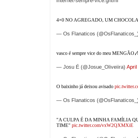
internet-sempre-vice.ghtml
4×0 NO AGREGADO, UM CHOCOLA
— Os Flanaticos (@OsFlanaticos_
vasco é sempre vice do meu MENGÃO
— Josu É (@Josue_Oliveiira)
April
O baixinho já deixou avisado
pic.twitte
— Os Flanaticos (@OsFlanaticos_
"A CULPA É DA MINHA FAMÍLIA 
TIME"
pic.twitter.com/vxW2QXMXiE