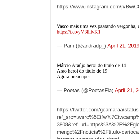
https://www.instagram.com/p/BwiC
Vasco mais uma vez passando vergonha
https://t.co/yV3lliivK1
— Pam (@andradp_)
April 21, 201
Márcio Araújo heroi do titulo de 14
Arao heroi do título de 19
Agora preocupei
— Poetas (@PoetasFla)
April 21, 
https://twitter.com/gcamaraa/stat
ref_src=twsrc%5Etfw%7Ctwcamp
3808&ref_url=https%3A%2F%2Fglo
mengo%2Fnoticia%2Ftitulo-carioca