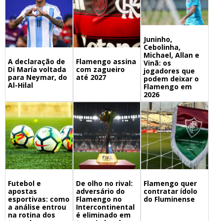
Juninho,
Cebolinha,
Michael, Allan e
A declaração de
Flamengo assina
Vinã: os
Di María voltada
com zagueiro
jogadores que
para Neymar, do
até 2027
podem deixar o
Al-Hilal
Flamengo em
2026
Futebol e
De olho no rival:
Flamengo quer
apostas
adversário do
contratar ídolo
esportivas: como
Flamengo no
do Fluminense
a análise entrou
Intercontinental
na rotina dos
é eliminado em