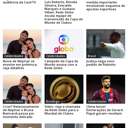
Luís Roberto, Renata
audiência da CazéTV
medida importante
Silveira, Everaldo
envolvendo esquema de
Marques e Gustavo
apostas esportivas
Villani: Rede Globo
escala equipe de
transmissão da Copa do
Mundo de Clubes
Celebridades
Celebridades
Brasil
Noiva de Neymar se
Campeão da Copa do
Justiça nega novo
envolve em polêmica;
Mundo assina com a
pedido de Robinho
veja detalhes
Rede Globo
Celebridades
Botafogo
Celebridades
Crise? Relacionamento
Vídeo: veja a chamada
Clima tenso!
de Neymar e Bruna
da Rede Globo para o
Declarações de Gerard
Biancardi passa por
Mundial de Clubes
Piqué geram revoltam
momento delicado