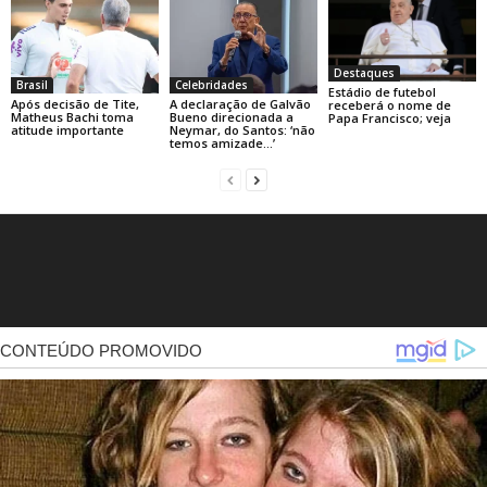
Destaques
Brasil
Celebridades
Estádio de futebol
Após decisão de Tite,
A declaração de Galvão
receberá o nome de
Matheus Bachi toma
Bueno direcionada a
Papa Francisco; veja
atitude importante
Neymar, do Santos: ‘não
temos amizade…’