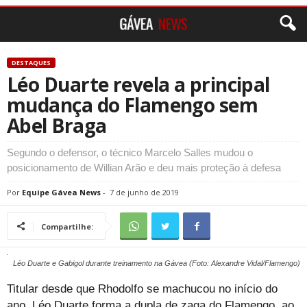
DESTAQUES
Léo Duarte revela a principal
mudança do Flamengo sem
Abel Braga
Segundo o defensor, o técnico Marcelo Salles mudou o
posicionamento de Willian Arão e deu mais proteção à defesa
Por
Equipe Gávea News
-
7 de junho de 2019
Compartilhe:
Léo Duarte e Gabigol durante treinamento na Gávea (Foto: Alexandre Vidal/Flamengo)
Titular desde que Rhodolfo se machucou no início do
ano, Léo Duarte forma a dupla de zaga do Flamengo, ao