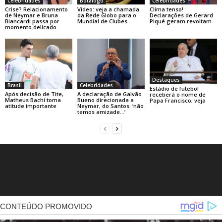
Celebridades
Botafogo
Celebridades
Crise? Relacionamento
Vídeo: veja a chamada
Clima tenso!
de Neymar e Bruna
da Rede Globo para o
Declarações de Gerard
Biancardi passa por
Mundial de Clubes
Piqué geram revoltam
momento delicado
Destaques
Brasil
Celebridades
Estádio de futebol
Após decisão de Tite,
A declaração de Galvão
receberá o nome de
Matheus Bachi toma
Bueno direcionada a
Papa Francisco; veja
atitude importante
Neymar, do Santos: ‘não
temos amizade…’