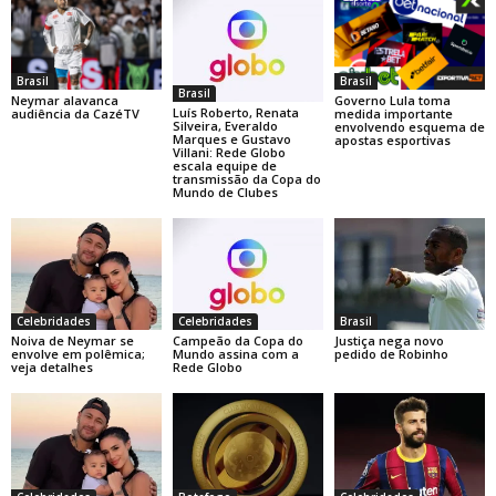
Brasil
Brasil
Brasil
Neymar alavanca
Governo Lula toma
Luís Roberto, Renata
audiência da CazéTV
medida importante
Silveira, Everaldo
envolvendo esquema de
Marques e Gustavo
apostas esportivas
Villani: Rede Globo
escala equipe de
transmissão da Copa do
Mundo de Clubes
Celebridades
Celebridades
Brasil
Noiva de Neymar se
Campeão da Copa do
Justiça nega novo
envolve em polêmica;
Mundo assina com a
pedido de Robinho
veja detalhes
Rede Globo