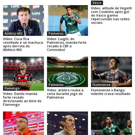
Vasco
Vídeo: atitude de Vegetti
com Coutinho após gol
do Vasco ganha
repercussão nas redes
sociais
Atlético-MG
Palmeiras
Vídeo: Cuca fica
Vídeo: Luighi, do
revoltado e se machuca
Palmeiras, manda forte
após derrota do
recado à CBF e
Atlético-MG
Commebol
Palmeiras
Fluminense
Flamengo
Vídeo: árbitro rouba a
Fluminense x Bangu:
Vídeo: Danilo manda
cena durante jogo do
vidente crava resultado
forte recado
Palmeiras
direcionado ao time do
Flamengo