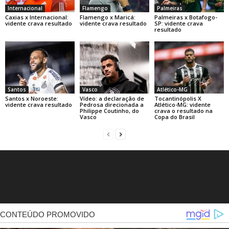
Internacional
Flamengo
Palmeiras
Caxias x Internacional:
Flamengo x Maricá:
Palmeiras x Botafogo-
vidente crava resultado
vidente crava resultado
SP: vidente crava
resultado
Santos
Vasco
Atlético-MG
Santos x Noroeste:
Vídeo: a declaração de
Tocantinópolis X
vidente crava resultado
Pedrosa direcionada a
Atlético-MG: vidente
Philippe Coutinho, do
crava o resultado na
Vasco
Copa do Brasil