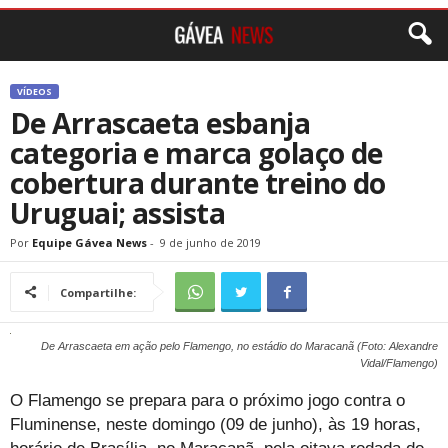
VÍDEOS
De Arrascaeta esbanja
categoria e marca golaço de
cobertura durante treino do
Uruguai; assista
Por
Equipe Gávea News
-
9 de junho de 2019
Compartilhe:
De Arrascaeta em ação pelo Flamengo, no estádio do Maracanã (Foto: Alexandre
Vidal/Flamengo)
O Flamengo se prepara para o próximo jogo contra o
Fluminense, neste domingo (09 de junho), às 19 horas,