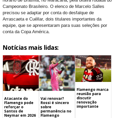
horário de Brasília, no Maracanã, pela oitava rodada do
Campeonato Brasileiro. O elenco de Marcelo Salles
precisou se adaptar por conta do desfalque de
Arrascaeta e Cuéllar, dois titulares importantes da
equipe, que se apresentaram para suas seleções por
conta da Copa América.
Notícias mais lidas:
Flamengo marca
reunião para
discutir
Atacante do
Vai renovar?
renovação
Flamengo pode
Rossi é sincero
importante
reforçar o
sobre
Santos de
permanência no
Neymar em 2026
Flamengo