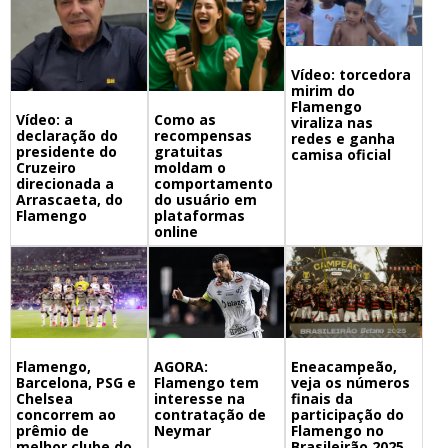
Vídeo: torcedora
mirim do
Flamengo
Vídeo: a
Como as
viraliza nas
declaração do
recompensas
redes e ganha
presidente do
gratuitas
camisa oficial
Cruzeiro
moldam o
direcionada a
comportamento
Arrascaeta, do
do usuário em
Flamengo
plataformas
online
Flamengo,
Eneacampeão,
AGORA:
Barcelona, PSG e
veja os números
Flamengo tem
Chelsea
finais da
interesse na
concorrem ao
participação do
contratação de
prêmio de
Flamengo no
Neymar
melhor clube do
Brasileirão 2025