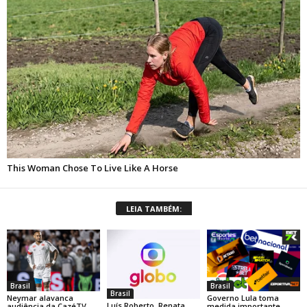
LEIA TAMBÉM:
Brasil
Brasil
Brasil
Neymar alavanca
Governo Lula toma
Luís Roberto, Renata
audiência da CazéTV
medida importante