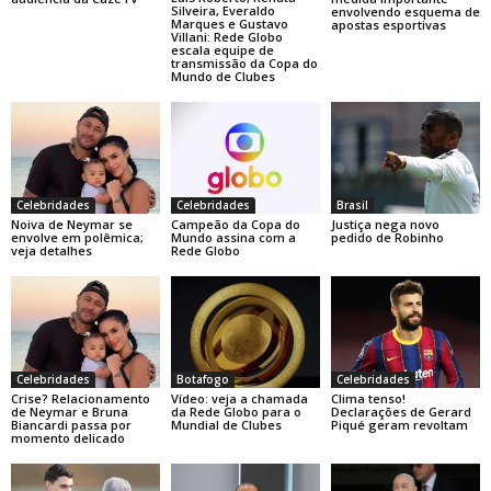
Silveira, Everaldo
envolvendo esquema de
Marques e Gustavo
apostas esportivas
Villani: Rede Globo
escala equipe de
transmissão da Copa do
Mundo de Clubes
Celebridades
Celebridades
Brasil
Noiva de Neymar se
Campeão da Copa do
Justiça nega novo
envolve em polêmica;
Mundo assina com a
pedido de Robinho
veja detalhes
Rede Globo
Celebridades
Botafogo
Celebridades
Crise? Relacionamento
Vídeo: veja a chamada
Clima tenso!
de Neymar e Bruna
da Rede Globo para o
Declarações de Gerard
Biancardi passa por
Mundial de Clubes
Piqué geram revoltam
momento delicado