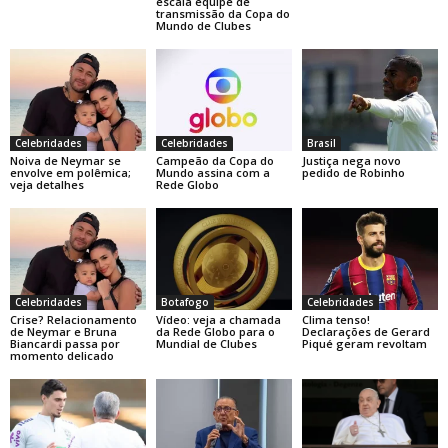
escala equipe de
transmissão da Copa do
Mundo de Clubes
Celebridades
Celebridades
Brasil
Noiva de Neymar se
Campeão da Copa do
Justiça nega novo
envolve em polêmica;
Mundo assina com a
pedido de Robinho
veja detalhes
Rede Globo
Celebridades
Botafogo
Celebridades
Crise? Relacionamento
Vídeo: veja a chamada
Clima tenso!
de Neymar e Bruna
da Rede Globo para o
Declarações de Gerard
Biancardi passa por
Mundial de Clubes
Piqué geram revoltam
momento delicado