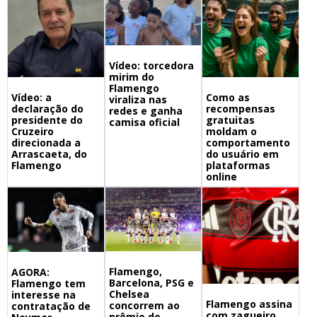
Vídeo: torcedora
mirim do
Flamengo
Vídeo: a
Como as
viraliza nas
declaração do
recompensas
redes e ganha
presidente do
gratuitas
camisa oficial
Cruzeiro
moldam o
direcionada a
comportamento
Arrascaeta, do
do usuário em
Flamengo
plataformas
online
Flamengo,
AGORA:
Barcelona, PSG e
Flamengo tem
Chelsea
interesse na
Flamengo assina
concorrem ao
contratação de
com zagueiro
prêmio de