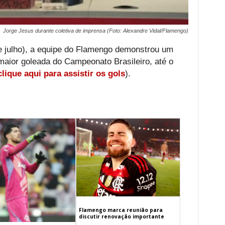
Jorge Jesus durante coletiva de imprensa (Foto: Alexandre Vidal/Flamengo)
 julho), a equipe do Flamengo demonstrou um
maior goleada do Campeonato Brasileiro, até o
clique aqui para assistir os gols
).
Flamengo marca reunião para
discutir renovação importante