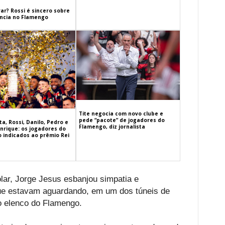
ar? Rossi é sincero sobre
cia no Flamengo
Tite negocia com novo clube e
pede “pacote” de jogadores do
a, Rossi, Danilo, Pedro e
Flamengo, diz jornalista
nrique: os jogadores do
 indicados ao prêmio Rei
lar, Jorge Jesus esbanjou simpatia e
ue estavam aguardando, em um dos túneis de
 elenco do Flamengo.