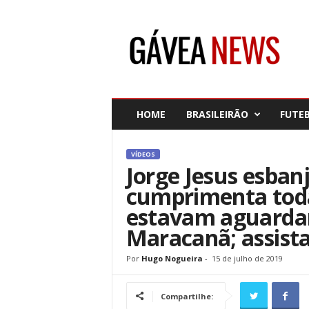
G
á
v
e
a
N
e
HOME
BRASILEIRÃO
FUTE
w
s
VÍDEOS
Jorge Jesus esban
cumprimenta toda
estavam aguarda
Maracanã; assist
Por
Hugo Nogueira
-
15 de julho de 2019
Compartilhe: