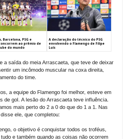
, Barcelona, PSG e
A declaração do técnico do PSG
concorrem ao prêmio de
envolvendo o Flamengo de Filipe
lube do mundo
Luís
e a saída do meia Arrascaeta, que teve de deixar
entir um incômodo muscular na coxa direita,
amento do time.
os, a equipe do Flamengo foi melhor, esteve em
 de gol. A lesão do Arrascaeta teve influência.
vamos mais perto do 2 a 0 do que do 1 a 1. Nas
 disse ele, que completou:
o, o objetivo é conquistar todos os troféus,
r tudo e também quando as coisas não ocorrem