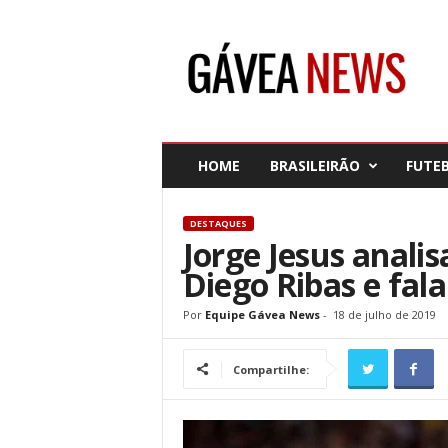
G
á
v
e
a
N
e
HOME
BRASILEIRÃO
FUTE
w
s
DESTAQUES
Jorge Jesus anali
Diego Ribas e fala
Por
Equipe Gávea News
-
18 de julho de 2019
Compartilhe: