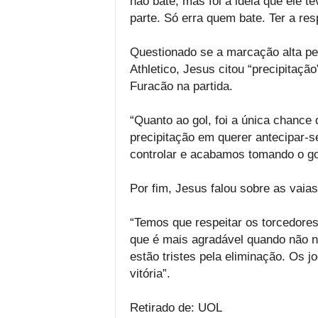
não bate, mas foi a ideia que ele te
parte. Só erra quem bate. Ter a resp
Questionado se a marcação alta pedi
Athletico, Jesus citou “precipitação
Furacão na partida.
“Quanto ao gol, foi a única chance 
precipitação em querer antecipar-s
controlar e acabamos tomando o gol
Por fim, Jesus falou sobre as vaias
“Temos que respeitar os torcedor
que é mais agradável quando não 
estão tristes pela eliminação. Os 
vitória”.
Retirado de: UOL