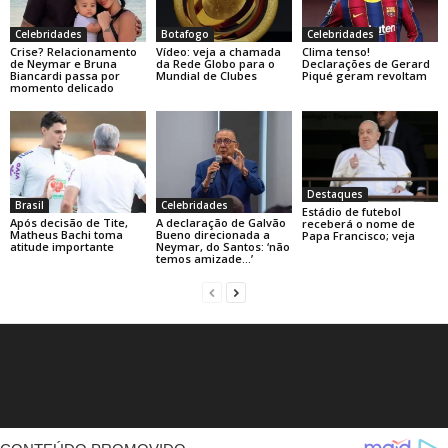
Celebridades
Botafogo
Celebridades
Crise? Relacionamento
Vídeo: veja a chamada
Clima tenso!
de Neymar e Bruna
da Rede Globo para o
Declarações de Gerard
Biancardi passa por
Mundial de Clubes
Piqué geram revoltam
momento delicado
Destaques
Brasil
Celebridades
Estádio de futebol
Após decisão de Tite,
A declaração de Galvão
receberá o nome de
Matheus Bachi toma
Bueno direcionada a
Papa Francisco; veja
atitude importante
Neymar, do Santos: ‘não
temos amizade…’