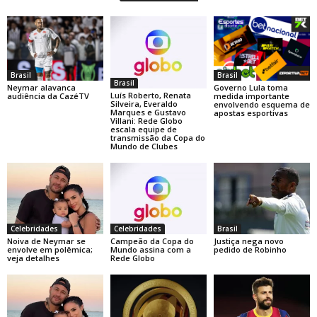
Brasil
Brasil
Brasil
Neymar alavanca
Governo Lula toma
Luís Roberto, Renata
audiência da CazéTV
medida importante
Silveira, Everaldo
envolvendo esquema de
Marques e Gustavo
apostas esportivas
Villani: Rede Globo
escala equipe de
transmissão da Copa do
Mundo de Clubes
Celebridades
Celebridades
Brasil
Noiva de Neymar se
Campeão da Copa do
Justiça nega novo
envolve em polêmica;
Mundo assina com a
pedido de Robinho
veja detalhes
Rede Globo