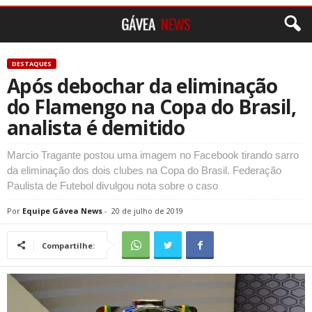
DESTAQUES
Após debochar da eliminação
do Flamengo na Copa do Brasil,
analista é demitido
Marcio Tragante postou uma imagem no Facebook tirando sarro
da eliminação dos dois clubes na Copa do Brasil. Federação
Paulista de Futebol divulgou nota sobre o caso
Por
Equipe Gávea News
-
20 de julho de 2019
Compartilhe: