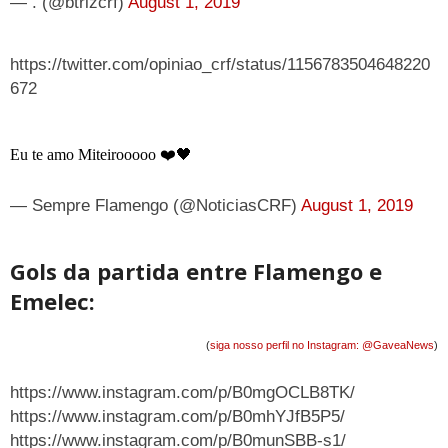
— . (@btrizcrf)
August 1, 2019
https://twitter.com/opiniao_crf/status/1156783504648220
672
Eu te amo Miteirooooo ❤️🖤
— Sempre Flamengo (@NoticiasCRF)
August 1, 2019
Gols da partida entre Flamengo e
Emelec:
(
siga nosso perfil no Instagram: @GaveaNews
)
https://www.instagram.com/p/B0mgOCLB8TK/
https://www.instagram.com/p/B0mhYJfB5P5/
https://www.instagram.com/p/B0munSBB-s1/