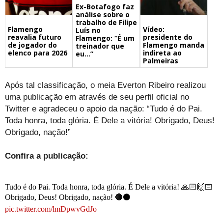
Ex-Botafogo faz
análise sobre o
trabalho de Filipe
Flamengo
Vídeo:
Luís no
reavalia futuro
presidente do
Flamengo: “É um
de jogador do
Flamengo manda
treinador que
elenco para 2026
indireta ao
eu…”
Palmeiras
Após tal classificação, o meia Everton Ribeiro realizou
uma publicação em através de seu perfil oficial no
Twitter e agradeceu o apoio da nação: “Tudo é do Pai.
Toda honra, toda glória. É Dele a vitória! Obrigado, Deus!
Obrigado, nação!”
Confira a publicação:
Tudo é do Pai. Toda honra, toda glória. É Dele a vitória! 🙏🏻🙌🏻
Obrigado, Deus! Obrigado, nação! 🔴⚫️
pic.twitter.com/lmDpwvGdJo