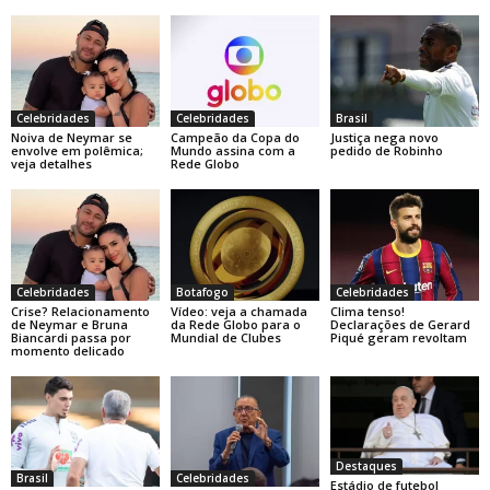
Celebridades
Celebridades
Brasil
Noiva de Neymar se
Campeão da Copa do
Justiça nega novo
envolve em polêmica;
Mundo assina com a
pedido de Robinho
veja detalhes
Rede Globo
Celebridades
Botafogo
Celebridades
Crise? Relacionamento
Vídeo: veja a chamada
Clima tenso!
de Neymar e Bruna
da Rede Globo para o
Declarações de Gerard
Biancardi passa por
Mundial de Clubes
Piqué geram revoltam
momento delicado
Destaques
Brasil
Celebridades
Estádio de futebol