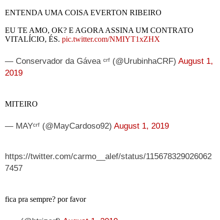
ENTENDA UMA COISA EVERTON RIBEIRO
EU TE AMO, OK? E AGORA ASSINA UM CONTRATO
VITALÍCIO, ÉS.
pic.twitter.com/NMIYT1xZHX
— Conservador da Gávea ᶜʳᶠ (@UrubinhaCRF)
August 1,
2019
MITEIRO
— MAYᶜʳᶠ (@MayCardoso92)
August 1, 2019
https://twitter.com/carmo__alef/status/115678329026062
7457
fica pra sempre? por favor