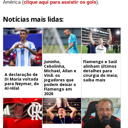
América (
clique aqui para assistir os gols
).
Notícias mais lidas:
Juninho,
Flamengo e Saúl
Cebolinha,
alinham últimos
Michael, Allan e
detalhes para
A declaração de
Vinã: os
cirurgia do meia;
Di María voltada
jogadores que
saiba mais
para Neymar, do
podem deixar o
Al-Hilal
Flamengo em
2026