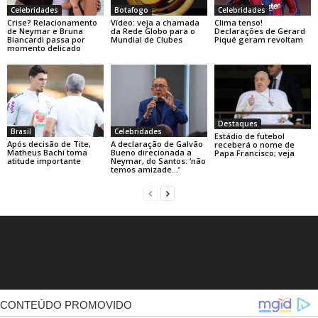
Celebridades
Botafogo
Celebridades
Crise? Relacionamento
Vídeo: veja a chamada
Clima tenso!
de Neymar e Bruna
da Rede Globo para o
Declarações de Gerard
Biancardi passa por
Mundial de Clubes
Piqué geram revoltam
momento delicado
Destaques
Brasil
Celebridades
Estádio de futebol
Após decisão de Tite,
A declaração de Galvão
receberá o nome de
Matheus Bachi toma
Bueno direcionada a
Papa Francisco; veja
atitude importante
Neymar, do Santos: ‘não
temos amizade…’