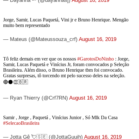
— Dayanna ᶜʳᶠ (@dayannasj)
August 16, 2019
Jorge, Samir, Lucas Paquetá, Vini jr e Bruno Henrique. Mengão
muito bem representado
— Mateus (@Mateussouza_crf)
August 16, 2019
Tô feliz demais em ver que os nossos
#GarotosDoNinho
: Jorge,
Samir, Lucas Paquetá e Vinícius Jr, foram convocados p Seleção
Brasileira. Além disso, o Bruno Henrique tbm foi convocado.
Gratas surpresas, tô torcendo mt pelo sucesso deles na seleção.
🔴⚫👏🇧🇷
— Ryan Thierry (@Crf7RN)
August 16, 2019
Samir , Jorge , Paquetá , Vinícius Junior , Só Mlk Da Casa
#SelecaoBrasileira
— Jotta Gê 💘🇸🇪 (@JottaGuuih)
August 16, 2019