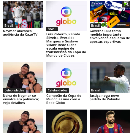
Brasil
Brasil
Brasil
Neymar alavanca
Governo Lula toma
Luís Roberto, Renata
audiência da CazéTV
medida importante
Silveira, Everaldo
envolvendo esquema de
Marques e Gustavo
apostas esportivas
Villani: Rede Globo
escala equipe de
transmissão da Copa do
Mundo de Clubes
Celebridades
Celebridades
Brasil
Noiva de Neymar se
Campeão da Copa do
Justiça nega novo
envolve em polêmica;
Mundo assina com a
pedido de Robinho
veja detalhes
Rede Globo