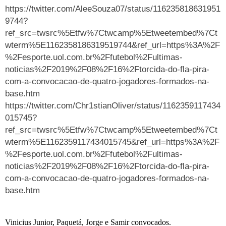
https://twitter.com/AleeSouza07/status/116235818631951
9744?
ref_src=twsrc%5Etfw%7Ctwcamp%5Etweetembed%7Ct
wterm%5E1162358186319519744&ref_url=https%3A%2F
%2Fesporte.uol.com.br%2Ffutebol%2Fultimas-
noticias%2F2019%2F08%2F16%2Ftorcida-do-fla-pira-
com-a-convocacao-de-quatro-jogadores-formados-na-
base.htm
https://twitter.com/Chr1stianOliver/status/1162359117434
015745?
ref_src=twsrc%5Etfw%7Ctwcamp%5Etweetembed%7Ct
wterm%5E1162359117434015745&ref_url=https%3A%2F
%2Fesporte.uol.com.br%2Ffutebol%2Fultimas-
noticias%2F2019%2F08%2F16%2Ftorcida-do-fla-pira-
com-a-convocacao-de-quatro-jogadores-formados-na-
base.htm
Vinicius Junior, Paquetá, Jorge e Samir convocados.