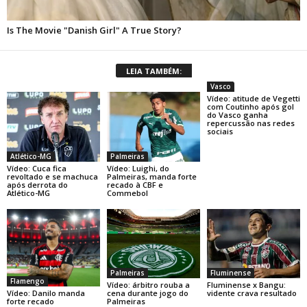
LEIA TAMBÉM:
Vasco
Vídeo: atitude de Vegetti
com Coutinho após gol
do Vasco ganha
repercussão nas redes
sociais
Atlético-MG
Palmeiras
Vídeo: Cuca fica
Vídeo: Luighi, do
revoltado e se machuca
Palmeiras, manda forte
após derrota do
recado à CBF e
Atlético-MG
Commebol
Palmeiras
Fluminense
Flamengo
Vídeo: árbitro rouba a
Fluminense x Bangu:
Vídeo: Danilo manda
cena durante jogo do
vidente crava resultado
forte recado
Palmeiras