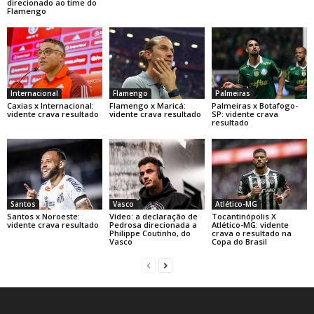
direcionado ao time do
Flamengo
Internacional
Flamengo
Palmeiras
Caxias x Internacional:
Flamengo x Maricá:
Palmeiras x Botafogo-
vidente crava resultado
vidente crava resultado
SP: vidente crava
resultado
Santos
Vasco
Atlético-MG
Santos x Noroeste:
Vídeo: a declaração de
Tocantinópolis X
vidente crava resultado
Pedrosa direcionada a
Atlético-MG: vidente
Philippe Coutinho, do
crava o resultado na
Vasco
Copa do Brasil