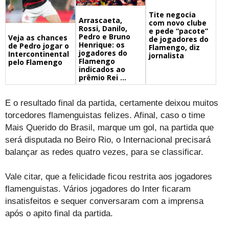
Tite negocia
Arrascaeta,
com novo clube
Rossi, Danilo,
e pede “pacote”
Pedro e Bruno
Veja as chances
de jogadores do
Henrique: os
de Pedro jogar o
Flamengo, diz
jogadores do
Intercontinental
jornalista
Flamengo
pelo Flamengo
indicados ao
prêmio Rei ...
E o resultado final da partida, certamente deixou muitos
torcedores flamenguistas felizes. Afinal, caso o time
Mais Querido do Brasil, marque um gol, na partida que
será disputada no Beiro Rio, o Internacional precisará
balançar as redes quatro vezes, para se classificar.
Vale citar, que a felicidade ficou restrita aos jogadores
flamenguistas. Vários jogadores do Inter ficaram
insatisfeitos e sequer conversaram com a imprensa
após o apito final da partida.