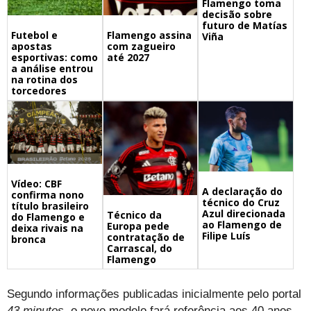
Flamengo toma
decisão sobre
futuro de Matías
Futebol e
Flamengo assina
Viña
apostas
com zagueiro
esportivas: como
até 2027
a análise entrou
na rotina dos
torcedores
Vídeo: CBF
A declaração do
confirma nono
técnico do Cruz
título brasileiro
Azul direcionada
Técnico da
do Flamengo e
ao Flamengo de
Europa pede
deixa rivais na
Filipe Luís
contratação de
bronca
Carrascal, do
Flamengo
Segundo informações publicadas inicialmente pelo portal
43 minutos
, o novo modelo fará referência aos 40 anos