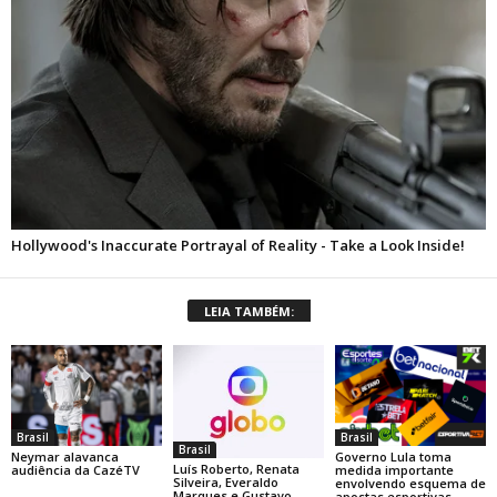
LEIA TAMBÉM:
Brasil
Brasil
Brasil
Neymar alavanca
Governo Lula toma
Luís Roberto, Renata
audiência da CazéTV
medida importante
Silveira, Everaldo
envolvendo esquema de
Marques e Gustavo
apostas esportivas