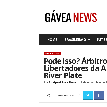
G
á
v
e
a
N
e
HOME
BRASILEIRÃO
FUTE
w
s
DESTAQUES
Pode isso? Árbitro
Libertadores da A
River Plate
Por
Equipe Gávea News
-
19 de novembro de 2
Compartilhe: