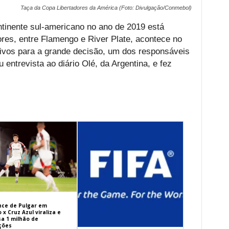
Taça da Copa Libertadores da América (Foto: Divulgação/Conmebol)
ontinente sul-americano no ano de 2019 está
ores, entre Flamengo e River Plate, acontece no
ivos para a grande decisão, um dos responsáveis
 entrevista ao diário Olé, da Argentina, e fez
ance de Pulgar em
x Cruz Azul viraliza e
sa 1 milhão de
ações