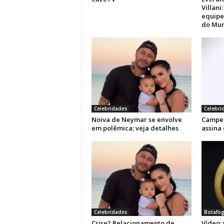
Villani
equipe
do Mun
Celebridades
Celebri
Noiva de Neymar se envolve
Campe
em polêmica; veja detalhes
assina
Celebridades
Botafo
Crise? Relacionamento de
Vídeo: