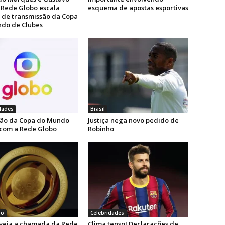
: Rede Globo escala
esquema de apostas esportivas
 de transmissão da Copa
do de Clubes
dades
Brasil
ão da Copa do Mundo
Justiça nega novo pedido de
 com a Rede Globo
Robinho
go
Celebridades
 veja a chamada da Rede
Clima tenso! Declarações de