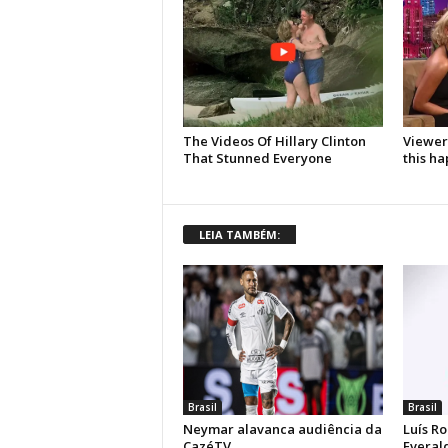
LEIA TAMBÉM:
Brasil
Brasil
Neymar alavanca audiência da
Luís Ro
CazéTV
Everal