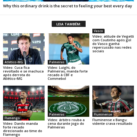
LEIA TAMBÉM:
Vasco
Vídeo: atitude de Vegetti
com Coutinho após gol
do Vasco ganha
repercussão nas redes
sociais
Atlético-MG
Palmeiras
Vídeo: Cuca fica
Vídeo: Luighi, do
revoltado e se machuca
Palmeiras, manda forte
após derrota do
recado à CBF e
Atlético-MG
Commebol
Palmeiras
Fluminense
Flamengo
Vídeo: árbitro rouba a
Fluminense x Bangu:
Vídeo: Danilo manda
cena durante jogo do
vidente crava resultado
forte recado
Palmeiras
direcionado ao time do
Flamengo