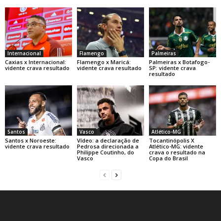
Internacional
Flamengo
Palmeiras
Caxias x Internacional:
Flamengo x Maricá:
Palmeiras x Botafogo-
vidente crava resultado
vidente crava resultado
SP: vidente crava
resultado
Santos
Vasco
Atlético-MG
Santos x Noroeste:
Vídeo: a declaração de
Tocantinópolis X
vidente crava resultado
Pedrosa direcionada a
Atlético-MG: vidente
Philippe Coutinho, do
crava o resultado na
Vasco
Copa do Brasil