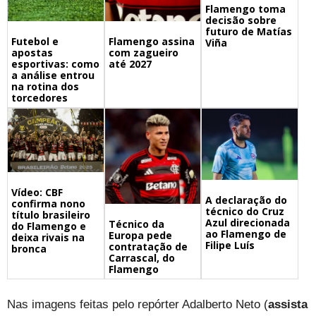
Flamengo toma
decisão sobre
futuro de Matías
Futebol e
Flamengo assina
Viña
apostas
com zagueiro
esportivas: como
até 2027
a análise entrou
na rotina dos
torcedores
Vídeo: CBF
A declaração do
confirma nono
técnico do Cruz
título brasileiro
Azul direcionada
Técnico da
do Flamengo e
ao Flamengo de
Europa pede
deixa rivais na
Filipe Luís
contratação de
bronca
Carrascal, do
Flamengo
Nas imagens feitas pelo repórter Adalberto Neto (
assista