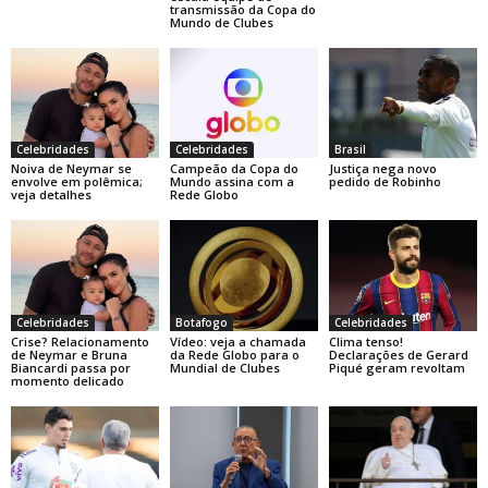
transmissão da Copa do
Mundo de Clubes
Celebridades
Celebridades
Brasil
Noiva de Neymar se
Campeão da Copa do
Justiça nega novo
envolve em polêmica;
Mundo assina com a
pedido de Robinho
veja detalhes
Rede Globo
Celebridades
Botafogo
Celebridades
Crise? Relacionamento
Vídeo: veja a chamada
Clima tenso!
de Neymar e Bruna
da Rede Globo para o
Declarações de Gerard
Biancardi passa por
Mundial de Clubes
Piqué geram revoltam
momento delicado