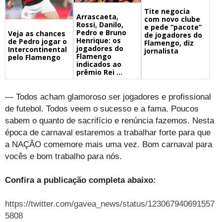
Tite negocia
Arrascaeta,
com novo clube
Rossi, Danilo,
e pede “pacote”
Pedro e Bruno
Veja as chances
de jogadores do
Henrique: os
de Pedro jogar o
Flamengo, diz
jogadores do
Intercontinental
jornalista
Flamengo
pelo Flamengo
indicados ao
prêmio Rei ...
— Todos acham glamoroso ser jogadores e profissional
de futebol. Todos veem o sucesso e a fama. Poucos
sabem o quanto de sacrifício e renúncia fazemos. Nesta
época de carnaval estaremos a trabalhar forte para que
a NAÇÃO comemore mais uma vez. Bom carnaval para
vocês e bom trabalho para nós.
Confira a publicação completa abaixo:
https://twitter.com/gavea_news/status/123067940691557
5808