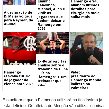
Juninho,
Flamengo e Saúl
Cebolinha,
alinham últimos
Michael, Allan e
detalhes para
A declaração de
Vinã: os
cirurgia do meia;
Di María voltada
jogadores que
saiba mais
para Neymar, do
podem deixar o
Al-Hilal
Flamengo em
2026
Ex-Botafogo faz
análise sobre o
trabalho de Filipe
Flamengo
Vídeo:
Luís no
reavalia futuro
presidente do
Flamengo: “É um
de jogador do
Flamengo manda
treinador que
elenco para 2026
indireta ao
eu…”
Palmeiras
E o uniforme que o Flamengo utilizará na finalíssima já
está definido. Os atletas do Mengão vão utilizar camisas