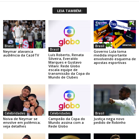
LEIA TAMBÉM:
Brasil
Brasil
Brasil
Neymar alavanca
Governo Lula toma
Luís Roberto, Renata
audiência da CazéTV
medida importante
Silveira, Everaldo
envolvendo esquema de
Marques e Gustavo
apostas esportivas
Villani: Rede Globo
escala equipe de
transmissão da Copa do
Mundo de Clubes
Celebridades
Celebridades
Brasil
Noiva de Neymar se
Campeão da Copa do
Justiça nega novo
envolve em polêmica;
Mundo assina com a
pedido de Robinho
veja detalhes
Rede Globo