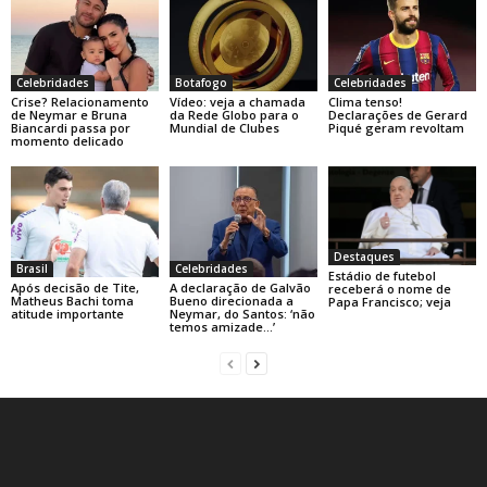
Celebridades
Botafogo
Celebridades
Crise? Relacionamento
Vídeo: veja a chamada
Clima tenso!
de Neymar e Bruna
da Rede Globo para o
Declarações de Gerard
Biancardi passa por
Mundial de Clubes
Piqué geram revoltam
momento delicado
Destaques
Brasil
Celebridades
Estádio de futebol
Após decisão de Tite,
A declaração de Galvão
receberá o nome de
Matheus Bachi toma
Bueno direcionada a
Papa Francisco; veja
atitude importante
Neymar, do Santos: ‘não
temos amizade…’