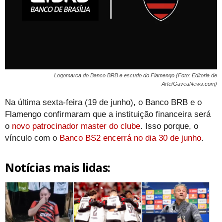
Logomarca do Banco BRB e escudo do Flamengo (Foto: Editoria de
Arte/GaveaNews.com)
Na última sexta-feira (19 de junho), o Banco BRB e o
Flamengo confirmaram que a instituição financeira será
o
novo patrocinador master do clube
. Isso porque, o
vínculo com o
Banco BS2 encerrá no dia 30 de junho
.
Notícias mais lidas: