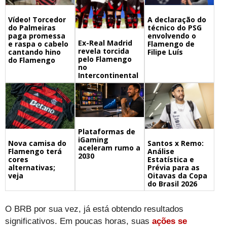
A declaração do
Vídeo! Torcedor
técnico do PSG
do Palmeiras
envolvendo o
paga promessa
Ex-Real Madrid
Flamengo de
e raspa o cabelo
revela torcida
Filipe Luís
cantando hino
pelo Flamengo
do Flamengo
no
Intercontinental
Plataformas de
iGaming
Nova camisa do
Santos x Remo:
aceleram rumo a
Flamengo terá
Análise
2030
cores
Estatística e
alternativas;
Prévia para as
veja
Oitavas da Copa
do Brasil 2026
O BRB por sua vez, já está obtendo resultados
significativos. Em poucas horas, suas
ações se