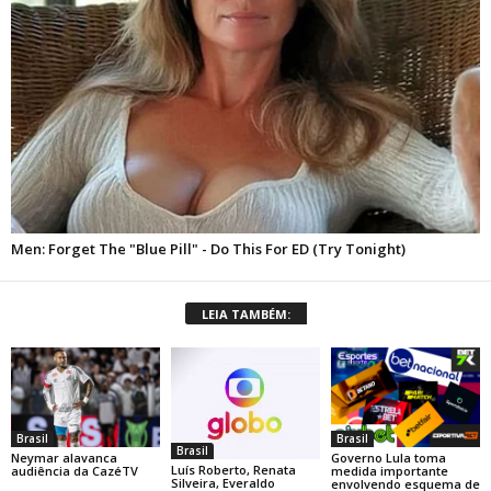
LEIA TAMBÉM:
Brasil
Brasil
Brasil
Neymar alavanca
Governo Lula toma
Luís Roberto, Renata
audiência da CazéTV
medida importante
Silveira, Everaldo
envolvendo esquema de