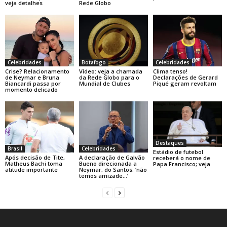
veja detalhes
Rede Globo
Celebridades
Botafogo
Celebridades
Crise? Relacionamento
Vídeo: veja a chamada
Clima tenso!
de Neymar e Bruna
da Rede Globo para o
Declarações de Gerard
Biancardi passa por
Mundial de Clubes
Piqué geram revoltam
momento delicado
Destaques
Brasil
Celebridades
Estádio de futebol
Após decisão de Tite,
A declaração de Galvão
receberá o nome de
Matheus Bachi toma
Bueno direcionada a
Papa Francisco; veja
atitude importante
Neymar, do Santos: ‘não
temos amizade…’