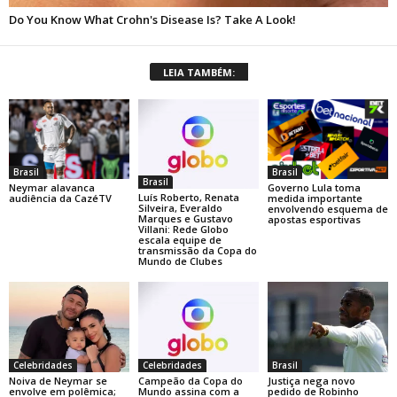
LEIA TAMBÉM:
Brasil
Brasil
Brasil
Neymar alavanca
Governo Lula toma
Luís Roberto, Renata
audiência da CazéTV
medida importante
Silveira, Everaldo
envolvendo esquema de
Marques e Gustavo
apostas esportivas
Villani: Rede Globo
escala equipe de
transmissão da Copa do
Mundo de Clubes
Celebridades
Celebridades
Brasil
Noiva de Neymar se
Campeão da Copa do
Justiça nega novo
envolve em polêmica;
Mundo assina com a
pedido de Robinho