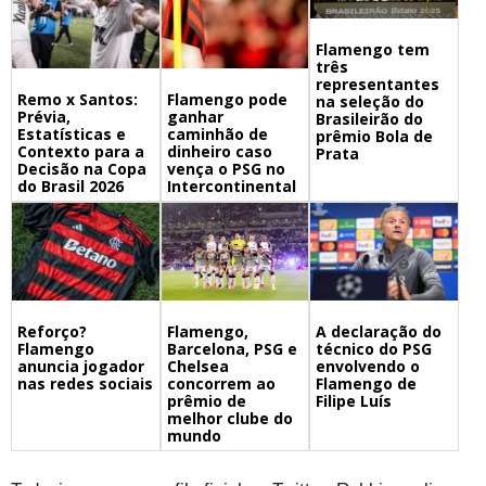
Flamengo tem
três
representantes
Remo x Santos:
Flamengo pode
na seleção do
Prévia,
ganhar
Brasileirão do
Estatísticas e
caminhão de
prêmio Bola de
Contexto para a
dinheiro caso
Prata
Decisão na Copa
vença o PSG no
do Brasil 2026
Intercontinental
Flamengo,
A declaração do
Reforço?
Barcelona, PSG e
técnico do PSG
Flamengo
Chelsea
envolvendo o
anuncia jogador
concorrem ao
Flamengo de
nas redes sociais
prêmio de
Filipe Luís
melhor clube do
mundo