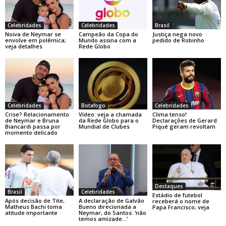
Celebridades
Celebridades
Brasil
Noiva de Neymar se
Campeão da Copa do
Justiça nega novo
envolve em polêmica;
Mundo assina com a
pedido de Robinho
veja detalhes
Rede Globo
Celebridades
Botafogo
Celebridades
Crise? Relacionamento
Vídeo: veja a chamada
Clima tenso!
de Neymar e Bruna
da Rede Globo para o
Declarações de Gerard
Biancardi passa por
Mundial de Clubes
Piqué geram revoltam
momento delicado
Destaques
Brasil
Celebridades
Estádio de futebol
Após decisão de Tite,
A declaração de Galvão
receberá o nome de
Matheus Bachi toma
Bueno direcionada a
Papa Francisco; veja
atitude importante
Neymar, do Santos: ‘não
temos amizade…’