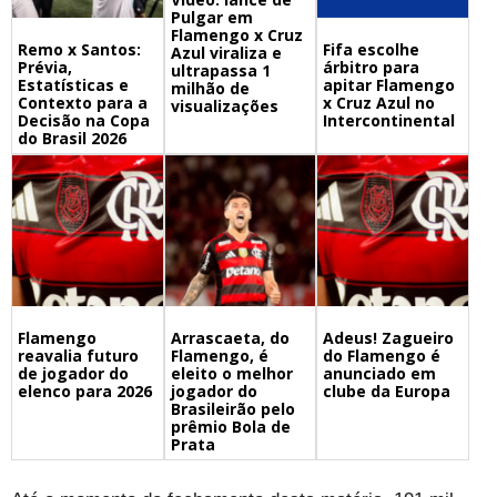
Pulgar em
Flamengo x Cruz
Remo x Santos:
Fifa escolhe
Azul viraliza e
Prévia,
árbitro para
ultrapassa 1
Estatísticas e
apitar Flamengo
milhão de
Contexto para a
x Cruz Azul no
visualizações
Decisão na Copa
Intercontinental
do Brasil 2026
Flamengo
Arrascaeta, do
Adeus! Zagueiro
reavalia futuro
Flamengo, é
do Flamengo é
de jogador do
eleito o melhor
anunciado em
elenco para 2026
jogador do
clube da Europa
Brasileirão pelo
prêmio Bola de
Prata