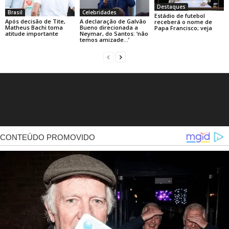
Destaques
Brasil
Celebridades
Estádio de futebol
Após decisão de Tite,
A declaração de Galvão
receberá o nome de
Matheus Bachi toma
Bueno direcionada a
Papa Francisco; veja
atitude importante
Neymar, do Santos: ‘não
temos amizade…’