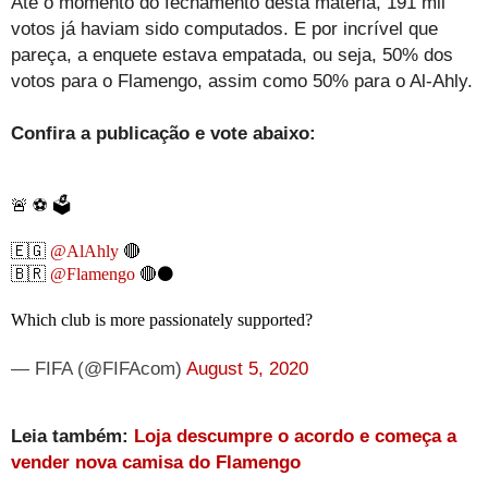
Até o momento do fechamento desta matéria, 191 mil
votos já haviam sido computados. E por incrível que
pareça, a enquete estava empatada, ou seja, 50% dos
votos para o Flamengo, assim como 50% para o Al-Ahly.
Confira a publicação e vote abaixo:
🚨 ⚽️ 🗳️
🇪🇬
@AlAhly
🔴
🇧🇷
@Flamengo
🔴⚫️
Which club is more passionately supported?
— FIFA (@FIFAcom)
August 5, 2020
Leia também:
Loja descumpre o acordo e começa a
vender nova camisa do Flamengo