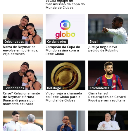
escala equipe de
transmissão da Copa do
Mundo de Clubes
Celebridades
Celebridades
Brasil
Noiva de Neymar se
Campeão da Copa do
Justiça nega novo
envolve em polêmica;
Mundo assina com a
pedido de Robinho
veja detalhes
Rede Globo
Celebridades
Botafogo
Celebridades
Crise? Relacionamento
Vídeo: veja a chamada
Clima tenso!
de Neymar e Bruna
da Rede Globo para o
Declarações de Gerard
Biancardi passa por
Mundial de Clubes
Piqué geram revoltam
momento delicado