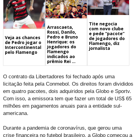
Tite negocia
Arrascaeta,
com novo clube
Rossi, Danilo,
e pede “pacote”
Pedro e Bruno
Veja as chances
de jogadores do
Henrique: os
de Pedro jogar o
Flamengo, diz
jogadores do
Intercontinental
jornalista
Flamengo
pelo Flamengo
indicados ao
prêmio Rei ...
O contrato da Libertadores foi fechado após uma
licitação feita pela Conmebol. Os direitos foram divididos
em quatro pacotes, dois adquiridos pela Globo e Sportv.
Com isso, a emissora tem que fazer um total de US$ 65
milhões em pagamentos anuais para a entidade sul-
americana.
Durante a pandemia de coronavírus, que gerou uma
crise financeira no futebol brasileiro, a Globo começou a