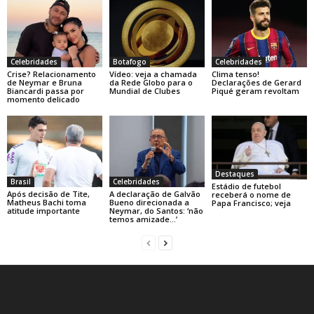
Celebridades
Botafogo
Celebridades
Crise? Relacionamento
Vídeo: veja a chamada
Clima tenso!
de Neymar e Bruna
da Rede Globo para o
Declarações de Gerard
Biancardi passa por
Mundial de Clubes
Piqué geram revoltam
momento delicado
Destaques
Brasil
Celebridades
Estádio de futebol
Após decisão de Tite,
A declaração de Galvão
receberá o nome de
Matheus Bachi toma
Bueno direcionada a
Papa Francisco; veja
atitude importante
Neymar, do Santos: ‘não
temos amizade…’