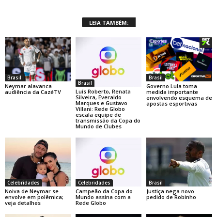
LEIA TAMBÉM:
Brasil
Brasil
Brasil
Neymar alavanca
Governo Lula toma
Luís Roberto, Renata
audiência da CazéTV
medida importante
Silveira, Everaldo
envolvendo esquema de
Marques e Gustavo
apostas esportivas
Villani: Rede Globo
escala equipe de
transmissão da Copa do
Mundo de Clubes
Celebridades
Celebridades
Brasil
Noiva de Neymar se
Campeão da Copa do
Justiça nega novo
envolve em polêmica;
Mundo assina com a
pedido de Robinho
veja detalhes
Rede Globo