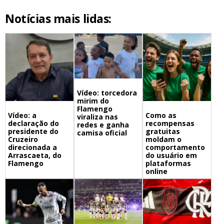
Notícias mais lidas:
Vídeo: torcedora
mirim do
Flamengo
Vídeo: a
Como as
viraliza nas
declaração do
recompensas
redes e ganha
presidente do
gratuitas
camisa oficial
Cruzeiro
moldam o
direcionada a
comportamento
Arrascaeta, do
do usuário em
Flamengo
plataformas
online