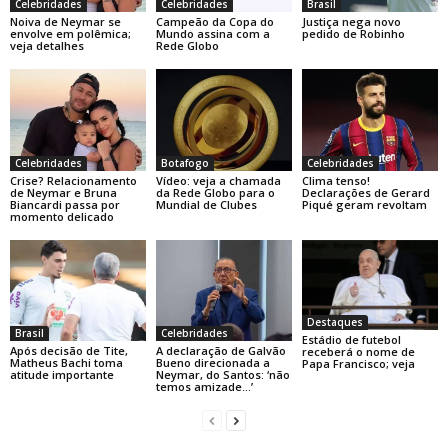
Celebridades
Celebridades
Brasil
Noiva de Neymar se
Campeão da Copa do
Justiça nega novo
envolve em polêmica;
Mundo assina com a
pedido de Robinho
veja detalhes
Rede Globo
Celebridades
Botafogo
Celebridades
Crise? Relacionamento
Vídeo: veja a chamada
Clima tenso!
de Neymar e Bruna
da Rede Globo para o
Declarações de Gerard
Biancardi passa por
Mundial de Clubes
Piqué geram revoltam
momento delicado
Destaques
Brasil
Celebridades
Estádio de futebol
Após decisão de Tite,
A declaração de Galvão
receberá o nome de
Matheus Bachi toma
Bueno direcionada a
Papa Francisco; veja
atitude importante
Neymar, do Santos: ‘não
temos amizade…’