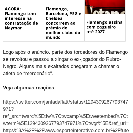
Flamengo,
AGORA:
Barcelona, PSG e
Flamengo tem
Chelsea
interesse na
Flamengo assina
concorrem ao
contratação de
com zagueiro
prêmio de
Neymar
até 2027
melhor clube do
mundo
Logo após o anúncio, parte dos torcedores do Flamengo
se revoltou e passou a xingar o ex-jogador do Rubro-
Negro. Alguns mais exaltados chegaram a chamar o
atleta de “mercenário”.
Veja algumas reações:
https://twitter.com/jantadaflatt/status/1294309267793747
971?
ref_src=twsrc%5Etfw%7Ctwcamp%5Etweetembed%7Ct
wterm%5E1294309267793747971%7Ctwgr%5E&ref_url=
https%3A%2F%2Fwww.esporteinterativo.com.br%2Ffute