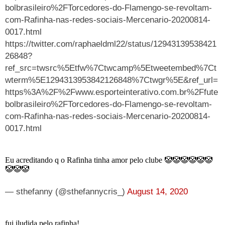
bolbrasileiro%2FTorcedores-do-Flamengo-se-revoltam-
com-Rafinha-nas-redes-sociais-Mercenario-20200814-
0017.html
https://twitter.com/raphaeldml22/status/12943139538421
26848?
ref_src=twsrc%5Etfw%7Ctwcamp%5Etweetembed%7Ct
wterm%5E1294313953842126848%7Ctwgr%5E&ref_url=
https%3A%2F%2Fwww.esporteinterativo.com.br%2Ffute
bolbrasileiro%2FTorcedores-do-Flamengo-se-revoltam-
com-Rafinha-nas-redes-sociais-Mercenario-20200814-
0017.html
Eu acreditando q o Rafinha tinha amor pelo clube 🤡🤡🤡🤡🤡🤡
🤡🤡🤡
— sthefanny (@sthefannycris_)
August 14, 2020
fui iludida pelo rafinha!