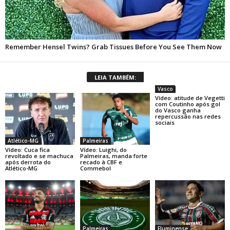
LEIA TAMBÉM:
Vasco
Vídeo: atitude de Vegetti
com Coutinho após gol
do Vasco ganha
repercussão nas redes
sociais
Atlético-MG
Palmeiras
Vídeo: Cuca fica
Vídeo: Luighi, do
revoltado e se machuca
Palmeiras, manda forte
após derrota do
recado à CBF e
Atlético-MG
Commebol
Palmeiras
Fluminense