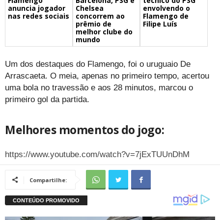
Barcelona, PSG e
técnico do PSG
Flamengo
Chelsea
envolvendo o
anuncia jogador
concorrem ao
Flamengo de
nas redes sociais
prêmio de
Filipe Luís
melhor clube do
mundo
Um dos destaques do Flamengo, foi o uruguaio De
Arrascaeta. O meia, apenas no primeiro tempo, acertou
uma bola no travessão e aos 28 minutos, marcou o
primeiro gol da partida.
Melhores momentos do jogo:
https://www.youtube.com/watch?v=7jExTUUnDhM
Compartilhe: