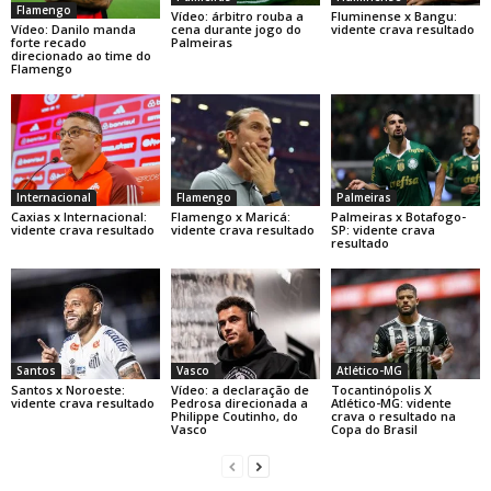
Flamengo
Vídeo: árbitro rouba a
Fluminense x Bangu:
Vídeo: Danilo manda
cena durante jogo do
vidente crava resultado
forte recado
Palmeiras
direcionado ao time do
Flamengo
Internacional
Flamengo
Palmeiras
Caxias x Internacional:
Flamengo x Maricá:
Palmeiras x Botafogo-
vidente crava resultado
vidente crava resultado
SP: vidente crava
resultado
Santos
Vasco
Atlético-MG
Santos x Noroeste:
Vídeo: a declaração de
Tocantinópolis X
vidente crava resultado
Pedrosa direcionada a
Atlético-MG: vidente
Philippe Coutinho, do
crava o resultado na
Vasco
Copa do Brasil