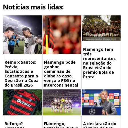
Notícias mais lidas:
Flamengo tem
três
representantes
Remo x Santos:
Flamengo pode
na seleção do
Prévia,
ganhar
Brasileirão do
Estatísticas e
caminhão de
prêmio Bola de
Contexto para a
dinheiro caso
Prata
Decisão na Copa
vença o PSG no
do Brasil 2026
Intercontinental
Flamengo,
A declaração do
Reforço?