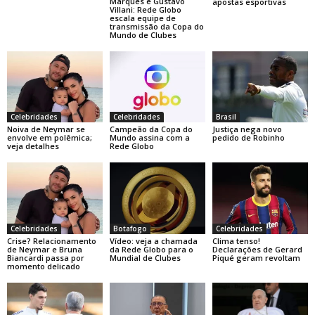
Marques e Gustavo
apostas esportivas
Villani: Rede Globo
escala equipe de
transmissão da Copa do
Mundo de Clubes
Celebridades
Celebridades
Brasil
Noiva de Neymar se
Campeão da Copa do
Justiça nega novo
envolve em polêmica;
Mundo assina com a
pedido de Robinho
veja detalhes
Rede Globo
Celebridades
Botafogo
Celebridades
Crise? Relacionamento
Vídeo: veja a chamada
Clima tenso!
de Neymar e Bruna
da Rede Globo para o
Declarações de Gerard
Biancardi passa por
Mundial de Clubes
Piqué geram revoltam
momento delicado