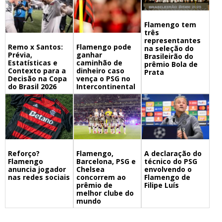
Flamengo tem
três
representantes
Remo x Santos:
Flamengo pode
na seleção do
Prévia,
ganhar
Brasileirão do
Estatísticas e
caminhão de
prêmio Bola de
Contexto para a
dinheiro caso
Prata
Decisão na Copa
vença o PSG no
do Brasil 2026
Intercontinental
Flamengo,
A declaração do
Reforço?
Barcelona, PSG e
técnico do PSG
Flamengo
Chelsea
envolvendo o
anuncia jogador
concorrem ao
Flamengo de
nas redes sociais
prêmio de
Filipe Luís
melhor clube do
mundo