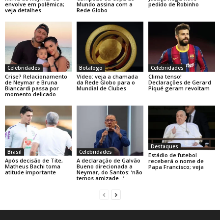
envolve em polêmica;
Mundo assina com a
pedido de Robinho
veja detalhes
Rede Globo
Celebridades
Botafogo
Celebridades
Crise? Relacionamento
Vídeo: veja a chamada
Clima tenso!
de Neymar e Bruna
da Rede Globo para o
Declarações de Gerard
Biancardi passa por
Mundial de Clubes
Piqué geram revoltam
momento delicado
Destaques
Brasil
Celebridades
Estádio de futebol
Após decisão de Tite,
A declaração de Galvão
receberá o nome de
Matheus Bachi toma
Bueno direcionada a
Papa Francisco; veja
atitude importante
Neymar, do Santos: ‘não
temos amizade…’