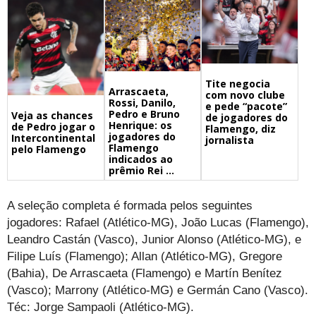
Tite negocia
Arrascaeta,
com novo clube
Rossi, Danilo,
e pede “pacote”
Pedro e Bruno
Veja as chances
de jogadores do
Henrique: os
de Pedro jogar o
Flamengo, diz
jogadores do
Intercontinental
jornalista
Flamengo
pelo Flamengo
indicados ao
prêmio Rei ...
A seleção completa é formada pelos seguintes
jogadores: Rafael (Atlético-MG), João Lucas (Flamengo),
Leandro Castán (Vasco), Junior Alonso (Atlético-MG), e
Filipe Luís (Flamengo); Allan (Atlético-MG), Gregore
(Bahia), De Arrascaeta (Flamengo) e Martín Benítez
(Vasco); Marrony (Atlético-MG) e Germán Cano (Vasco).
Téc: Jorge Sampaoli (Atlético-MG).