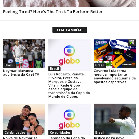
LEIA TAMBÉM:
Brasil
Brasil
Brasil
Neymar alavanca
Governo Lula toma
Luís Roberto, Renata
audiência da CazéTV
medida importante
Silveira, Everaldo
envolvendo esquema de
Marques e Gustavo
apostas esportivas
Villani: Rede Globo
escala equipe de
transmissão da Copa do
Mundo de Clubes
Celebridades
Celebridades
Brasil
Noiva de Neymar se
Campeão da Copa do
Justiça nega novo