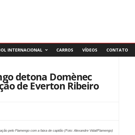
BOL INTERNACIONAL
CARROS
VÍDEOS
CONTATO
engo detona Domènec
ição de Everton Ribeiro
ação pelo Flamengo com a faixa de capitão (Foto: Alexandre Vidal/Flamengo)