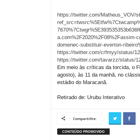
https://twitter.com/Matheus_VOV/
ref_src=twsrc%5Etfw%7Ctwcamp
7670%7Ctwgr%5E393535353b636f6
a.com%2F2020%2F08%2Fassim-comp
domenec-substituir-everton-ribeir
https://twitter.com/crfmyy/status
https://twitter.com/tavarzz/statu
Em meio às críticas da torcida, o 
agosto), às 11 da manhã, no clássic
estádio do Maracanã.
Retirado de: Urubu Interativo
Compartilhe: