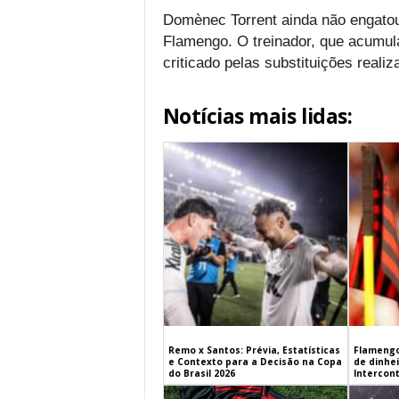
Domènec Torrent ainda não engato
Flamengo. O treinador, que acumula
criticado pelas substituições reali
Notícias mais lidas:
Remo x Santos: Prévia, Estatísticas
Flamengo
e Contexto para a Decisão na Copa
de dinhe
do Brasil 2026
Intercont