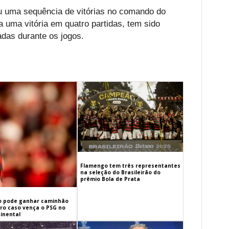
u uma sequência de vitórias no comando do
 uma vitória em quatro partidas, tem sido
zadas durante os jogos.
Flamengo tem três representantes
na seleção do Brasileirão do
prêmio Bola de Prata
 pode ganhar caminhão
iro caso vença o PSG no
inental