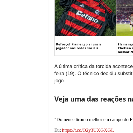
Flamengo
Reforço? Flamengo anuncia
Chelsea 
jogador nas redes sociais
melhor c
A última crítica da torcida acontec
feira (19). O técnico decidiu substi
jogo.
Veja uma das reações na
"Domenec tirou o melhor em campo do Fl
Eu:
https://t.co/O2y3UXGXGL