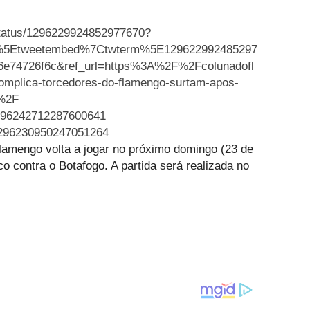
status/1296229924852977670?
%5Etweetembed%7Ctwterm%5E129622992485297
e74726f6c&ref_url=https%3A%2F%2Fcolunadofl
lica-torcedores-do-flamengo-surtam-apos-
o%2F
/1296242712287600641
s/1296230950247051264
Flamengo volta a jogar no próximo domingo (23 de
o contra o Botafogo. A partida será realizada no