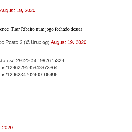
August 19, 2020
nec. Tirar Ribeiro num jogo fechado desses.
do Posto 2 (@Urublog)
August 19, 2020
o/status/1296230561992675329
status/1296229595943972864
status/1296234702400106496
, 2020