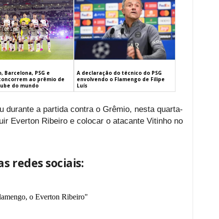
, Barcelona, PSG e
A declaração do técnico do PSG
concorrem ao prêmio de
envolvendo o Flamengo de Filipe
lube do mundo
Luís
eu durante a partida contra o Grêmio, nesta quarta-
tuir Everton Ribeiro e colocar o atacante Vitinho no
s redes sociais:
amengo, o Everton Ribeiro"