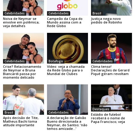
Celebridades
Celebridades
Brasil
Noiva de Neymar se
Campeão da Copa do
Justiça nega novo
envolve em polêmica;
Mundo assina com a
pedido de Robinho
veja detalhes
Rede Globo
Celebridades
Botafogo
Celebridades
Crise? Relacionamento
Vídeo: veja a chamada
Clima tenso!
de Neymar e Bruna
da Rede Globo para o
Declarações de Gerard
Biancardi passa por
Mundial de Clubes
Piqué geram revoltam
momento delicado
Destaques
Brasil
Celebridades
Estádio de futebol
Após decisão de Tite,
A declaração de Galvão
receberá o nome de
Matheus Bachi toma
Bueno direcionada a
Papa Francisco; veja
atitude importante
Neymar, do Santos: ‘não
temos amizade…’