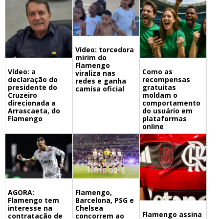
Vídeo: torcedora
mirim do
Flamengo
Vídeo: a
Como as
viraliza nas
declaração do
recompensas
redes e ganha
presidente do
gratuitas
camisa oficial
Cruzeiro
moldam o
direcionada a
comportamento
Arrascaeta, do
do usuário em
Flamengo
plataformas
online
Flamengo,
AGORA:
Barcelona, PSG e
Flamengo tem
Chelsea
interesse na
Flamengo assina
concorrem ao
contratação de