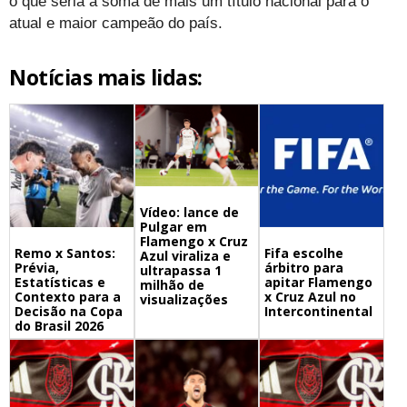
o que seria a soma de mais um título nacional para o
atual e maior campeão do país.
Notícias mais lidas:
Vídeo: lance de
Pulgar em
Flamengo x Cruz
Remo x Santos:
Fifa escolhe
Azul viraliza e
Prévia,
árbitro para
ultrapassa 1
Estatísticas e
apitar Flamengo
milhão de
Contexto para a
x Cruz Azul no
visualizações
Decisão na Copa
Intercontinental
do Brasil 2026