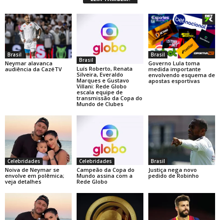
Brasil
Brasil
Brasil
Neymar alavanca
Governo Lula toma
Luís Roberto, Renata
audiência da CazéTV
medida importante
Silveira, Everaldo
envolvendo esquema de
Marques e Gustavo
apostas esportivas
Villani: Rede Globo
escala equipe de
transmissão da Copa do
Mundo de Clubes
Celebridades
Celebridades
Brasil
Noiva de Neymar se
Campeão da Copa do
Justiça nega novo
envolve em polêmica;
Mundo assina com a
pedido de Robinho
veja detalhes
Rede Globo