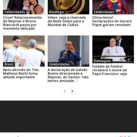
Celebridades
Botafogo
Celebridades
Crise? Relacionamento
Vídeo: veja a chamada
Clima tenso!
de Neymar e Bruna
da Rede Globo para o
Declarações de Gerard
Biancardi passa por
Mundial de Clubes
Piqué geram revoltam
momento delicado
Destaques
Brasil
Celebridades
Estádio de futebol
Após decisão de Tite,
A declaração de Galvão
receberá o nome de
Matheus Bachi toma
Bueno direcionada a
Papa Francisco; veja
atitude importante
Neymar, do Santos: ‘não
temos amizade…’