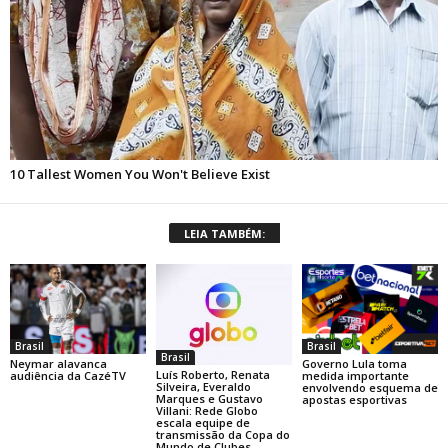
LEIA TAMBÉM:
Brasil
Brasil
Brasil
Neymar alavanca
Governo Lula toma
Luís Roberto, Renata
audiência da CazéTV
medida importante
Silveira, Everaldo
envolvendo esquema de
Marques e Gustavo
apostas esportivas
Villani: Rede Globo
escala equipe de
transmissão da Copa do
Mundo de Clubes