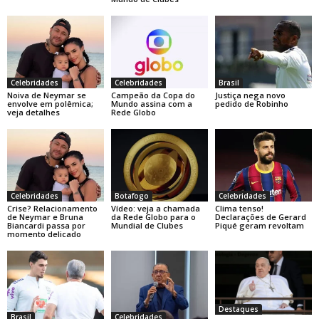
Celebridades
Celebridades
Brasil
Noiva de Neymar se
Campeão da Copa do
Justiça nega novo
envolve em polêmica;
Mundo assina com a
pedido de Robinho
veja detalhes
Rede Globo
Celebridades
Botafogo
Celebridades
Crise? Relacionamento
Vídeo: veja a chamada
Clima tenso!
de Neymar e Bruna
da Rede Globo para o
Declarações de Gerard
Biancardi passa por
Mundial de Clubes
Piqué geram revoltam
momento delicado
Destaques
Brasil
Celebridades