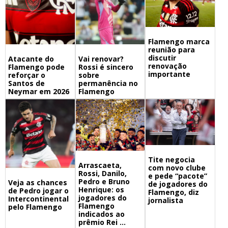
Flamengo marca
reunião para
discutir
Atacante do
Vai renovar?
renovação
Flamengo pode
Rossi é sincero
importante
reforçar o
sobre
Santos de
permanência no
Neymar em 2026
Flamengo
Tite negocia
Arrascaeta,
com novo clube
Rossi, Danilo,
e pede “pacote”
Pedro e Bruno
Veja as chances
de jogadores do
Henrique: os
de Pedro jogar o
Flamengo, diz
jogadores do
Intercontinental
jornalista
Flamengo
pelo Flamengo
indicados ao
prêmio Rei ...