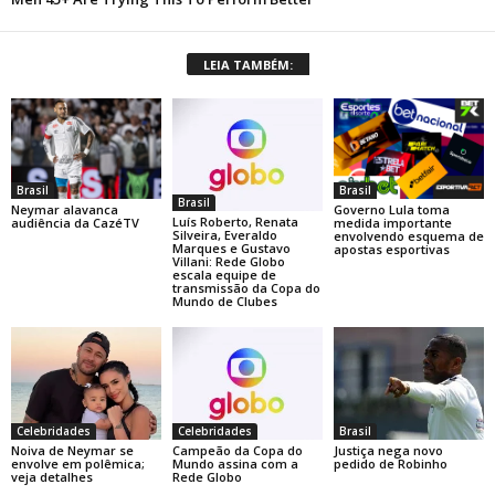
LEIA TAMBÉM:
Brasil
Brasil
Brasil
Neymar alavanca
Governo Lula toma
Luís Roberto, Renata
audiência da CazéTV
medida importante
Silveira, Everaldo
envolvendo esquema de
Marques e Gustavo
apostas esportivas
Villani: Rede Globo
escala equipe de
transmissão da Copa do
Mundo de Clubes
Celebridades
Celebridades
Brasil
Noiva de Neymar se
Campeão da Copa do
Justiça nega novo
envolve em polêmica;
Mundo assina com a
pedido de Robinho
veja detalhes
Rede Globo