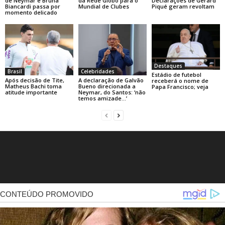
de Neymar e Bruna
da Rede Globo para o
Declarações de Gerard
Biancardi passa por
Mundial de Clubes
Piqué geram revoltam
momento delicado
Destaques
Brasil
Celebridades
Estádio de futebol
Após decisão de Tite,
A declaração de Galvão
receberá o nome de
Matheus Bachi toma
Bueno direcionada a
Papa Francisco; veja
atitude importante
Neymar, do Santos: ‘não
temos amizade…’