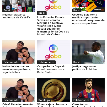
Brasil
Brasil
Brasil
Neymar alavanca
Governo Lula toma
Luís Roberto, Renata
audiência da CazéTV
medida importante
Silveira, Everaldo
envolvendo esquema de
Marques e Gustavo
apostas esportivas
Villani: Rede Globo
escala equipe de
transmissão da Copa do
Mundo de Clubes
Celebridades
Celebridades
Brasil
Noiva de Neymar se
Campeão da Copa do
Justiça nega novo
envolve em polêmica;
Mundo assina com a
pedido de Robinho
veja detalhes
Rede Globo
Celebridades
Botafogo
Celebridades
Crise? Relacionamento
Vídeo: veja a chamada
Clima tenso!