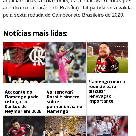
arquibancadas, a bola começará a rolar às 16 horas (de
acordo com o horário de Brasília). Tal partida será válida
pela sexta rodada do Campeonato Brasileiro de 2020.
Notícias mais lidas:
Flamengo marca
reunião para
discutir
Atacante do
Vai renovar?
renovação
Flamengo pode
Rossi é sincero
importante
reforçar o
sobre
Santos de
permanência no
Neymar em 2026
Flamengo