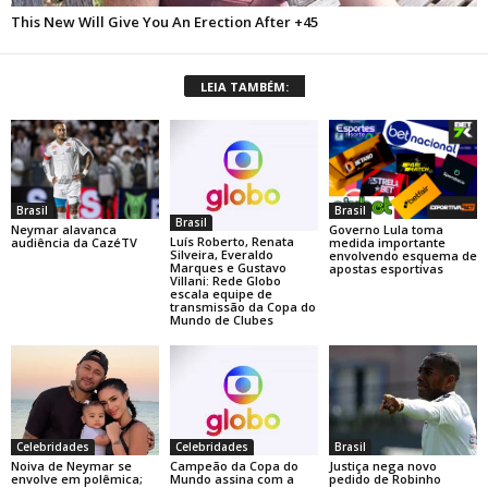
LEIA TAMBÉM:
Brasil
Brasil
Brasil
Neymar alavanca
Governo Lula toma
Luís Roberto, Renata
audiência da CazéTV
medida importante
Silveira, Everaldo
envolvendo esquema de
Marques e Gustavo
apostas esportivas
Villani: Rede Globo
escala equipe de
transmissão da Copa do
Mundo de Clubes
Celebridades
Celebridades
Brasil
Noiva de Neymar se
Campeão da Copa do
Justiça nega novo
envolve em polêmica;
Mundo assina com a
pedido de Robinho