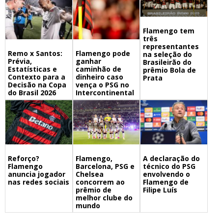
Flamengo tem
três
representantes
Remo x Santos:
Flamengo pode
na seleção do
Prévia,
ganhar
Brasileirão do
Estatísticas e
caminhão de
prêmio Bola de
Contexto para a
dinheiro caso
Prata
Decisão na Copa
vença o PSG no
do Brasil 2026
Intercontinental
Flamengo,
A declaração do
Reforço?
Barcelona, PSG e
técnico do PSG
Flamengo
Chelsea
envolvendo o
anuncia jogador
concorrem ao
Flamengo de
nas redes sociais
prêmio de
Filipe Luís
melhor clube do
mundo