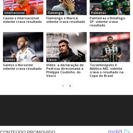
Internacional
Flamengo
Palmeiras
Caxias x Internacional:
Flamengo x Maricá:
Palmeiras x Botafogo-
vidente crava resultado
vidente crava resultado
SP: vidente crava
resultado
Santos
Vasco
Atlético-MG
Santos x Noroeste:
Vídeo: a declaração de
Tocantinópolis X
vidente crava resultado
Pedrosa direcionada a
Atlético-MG: vidente
Philippe Coutinho, do
crava o resultado na
Vasco
Copa do Brasil