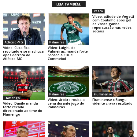
LEIA TAMBÉM:
Vasco
Vídeo: atitude de Vegetti
com Coutinho após gol
do Vasco ganha
repercussão nas redes
sociais
Atlético-MG
Palmeiras
Vídeo: Cuca fica
Vídeo: Luighi, do
revoltado e se machuca
Palmeiras, manda forte
após derrota do
recado à CBF e
Atlético-MG
Commebol
Palmeiras
Fluminense
Flamengo
Vídeo: árbitro rouba a
Fluminense x Bangu:
Vídeo: Danilo manda
cena durante jogo do
vidente crava resultado
forte recado
Palmeiras
direcionado ao time do
Flamengo