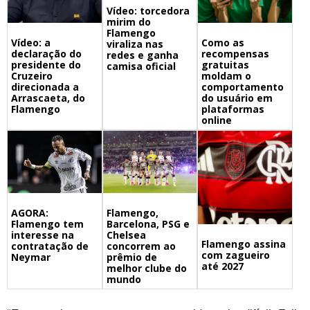
Vídeo: torcedora
mirim do
Flamengo
Vídeo: a
Como as
viraliza nas
declaração do
recompensas
redes e ganha
presidente do
gratuitas
camisa oficial
Cruzeiro
moldam o
direcionada a
comportamento
Arrascaeta, do
do usuário em
Flamengo
plataformas
online
Flamengo,
AGORA:
Barcelona, PSG e
Flamengo tem
Chelsea
interesse na
Flamengo assina
concorrem ao
contratação de
com zagueiro
prêmio de
Neymar
até 2027
melhor clube do
mundo