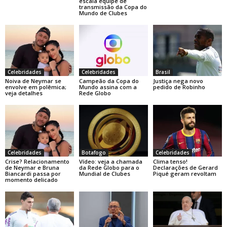
escala equipe de
transmissão da Copa do
Mundo de Clubes
Celebridades
Celebridades
Brasil
Noiva de Neymar se
Campeão da Copa do
Justiça nega novo
envolve em polêmica;
Mundo assina com a
pedido de Robinho
veja detalhes
Rede Globo
Celebridades
Botafogo
Celebridades
Crise? Relacionamento
Vídeo: veja a chamada
Clima tenso!
de Neymar e Bruna
da Rede Globo para o
Declarações de Gerard
Biancardi passa por
Mundial de Clubes
Piqué geram revoltam
momento delicado