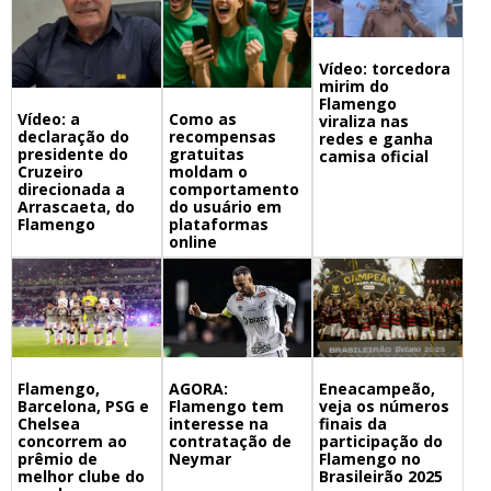
Vídeo: torcedora
mirim do
Flamengo
Vídeo: a
Como as
viraliza nas
declaração do
recompensas
redes e ganha
presidente do
gratuitas
camisa oficial
Cruzeiro
moldam o
direcionada a
comportamento
Arrascaeta, do
do usuário em
Flamengo
plataformas
online
Flamengo,
Eneacampeão,
AGORA:
Barcelona, PSG e
veja os números
Flamengo tem
Chelsea
finais da
interesse na
concorrem ao
participação do
contratação de
prêmio de
Flamengo no
Neymar
melhor clube do
Brasileirão 2025