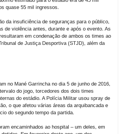
áximo estimado para o estádio era de 45 mil
os quase 55 mil ingressos.
 da insuficiência de seguranças para o público,
s de violência antes, durante e após o evento. As
e, resultaram em condenação de ambos os times ao
ribunal de Justiça Desportiva (STJD), além da
am no Mané Garrincha no dia 5 de junho de 2016,
ntervalo do jogo, torcedores dos dois times
ernas do estádio. A Polícia Militar usou spray de
são, o que afetou várias áreas da arquibancada e
cio do segundo tempo da partida.
foram encaminhados ao hospital – um deles, em