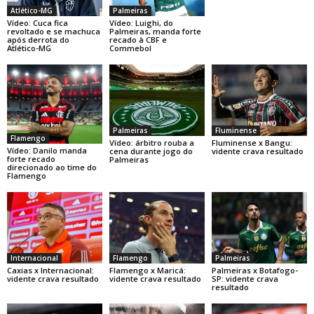
Atlético-MG
Palmeiras
Vídeo: Cuca fica
Vídeo: Luighi, do
revoltado e se machuca
Palmeiras, manda forte
após derrota do
recado à CBF e
Atlético-MG
Commebol
Palmeiras
Fluminense
Flamengo
Vídeo: árbitro rouba a
Fluminense x Bangu:
Vídeo: Danilo manda
cena durante jogo do
vidente crava resultado
forte recado
Palmeiras
direcionado ao time do
Flamengo
Internacional
Flamengo
Palmeiras
Caxias x Internacional:
Flamengo x Maricá:
Palmeiras x Botafogo-
vidente crava resultado
vidente crava resultado
SP: vidente crava
resultado