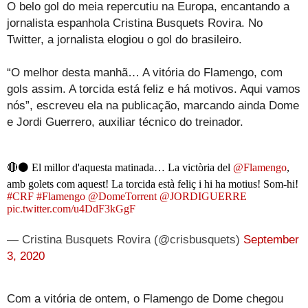
O belo gol do meia repercutiu na Europa, encantando a
jornalista espanhola Cristina Busquets Rovira. No
Twitter, a jornalista elogiou o gol do brasileiro.
“O melhor desta manhã… A vitória do Flamengo, com
gols assim. A torcida está feliz e há motivos. Aqui vamos
nós”, escreveu ela na publicação, marcando ainda Dome
e Jordi Guerrero, auxiliar técnico do treinador.
🔴⚫ El millor d'aquesta matinada… La victòria del
@Flamengo
,
amb golets com aquest! La torcida està feliç i hi ha motius! Som-hi!
#CRF
#Flamengo
@DomeTorrent
@JORDIGUERRE
pic.twitter.com/u4DdF3kGgF
— Cristina Busquets Rovira (@crisbusquets)
September
3, 2020
Com a vitória de ontem, o Flamengo de Dome chegou