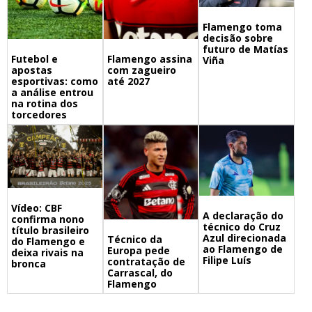
Flamengo toma
decisão sobre
futuro de Matías
Futebol e
Flamengo assina
Viña
apostas
com zagueiro
esportivas: como
até 2027
a análise entrou
na rotina dos
torcedores
Vídeo: CBF
A declaração do
confirma nono
técnico do Cruz
título brasileiro
Azul direcionada
Técnico da
do Flamengo e
ao Flamengo de
Europa pede
deixa rivais na
Filipe Luís
contratação de
bronca
Carrascal, do
Flamengo