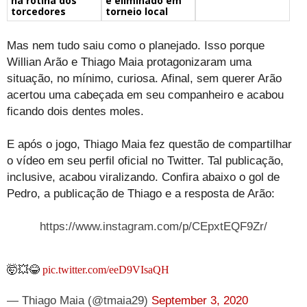
na rotina dos
é eliminado em
torcedores
torneio local
Mas nem tudo saiu como o planejado. Isso porque
Willian Arão e Thiago Maia protagonizaram uma
situação, no mínimo, curiosa. Afinal, sem querer Arão
acertou uma cabeçada em seu companheiro e acabou
ficando dois dentes moles.
E após o jogo, Thiago Maia fez questão de compartilhar
o vídeo em seu perfil oficial no Twitter. Tal publicação,
inclusive, acabou viralizando. Confira abaixo o gol de
Pedro, a publicação de Thiago e a resposta de Arão:
https://www.instagram.com/p/CEpxtEQF9Zr/
🤯💥😂
pic.twitter.com/eeD9VIsaQH
— Thiago Maia (@tmaia29)
September 3, 2020