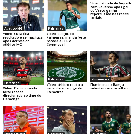
Vídeo: atitude de Vegetti
com Coutinho após gol
do Vasco ganha
repercussão nas redes
sociais
Atlético-MG
Palmeiras
Vídeo: Cuca fica
Vídeo: Luighi, do
revoltado e se machuca
Palmeiras, manda forte
após derrota do
recado à CBF e
Atlético-MG
Commebol
Palmeiras
Fluminense
Flamengo
Vídeo: árbitro rouba a
Fluminense x Bangu:
Vídeo: Danilo manda
cena durante jogo do
vidente crava resultado
forte recado
Palmeiras
direcionado ao time do
Flamengo
Internacional
Flamengo
Palmeiras