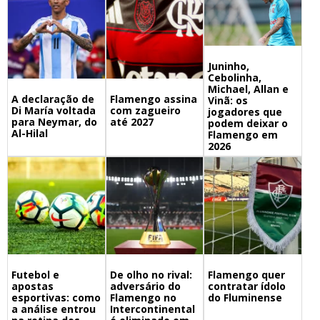
Juninho,
Cebolinha,
Michael, Allan e
A declaração de
Flamengo assina
Vinã: os
Di María voltada
com zagueiro
jogadores que
para Neymar, do
até 2027
podem deixar o
Al-Hilal
Flamengo em
2026
Futebol e
De olho no rival:
Flamengo quer
apostas
adversário do
contratar ídolo
esportivas: como
Flamengo no
do Fluminense
a análise entrou
Intercontinental