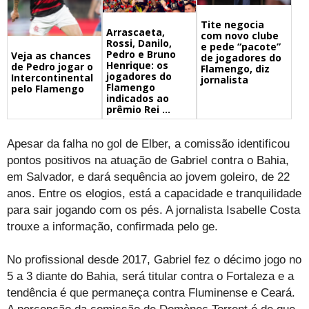
Tite negocia
Arrascaeta,
com novo clube
Rossi, Danilo,
e pede “pacote”
Pedro e Bruno
Veja as chances
de jogadores do
Henrique: os
de Pedro jogar o
Flamengo, diz
jogadores do
Intercontinental
jornalista
Flamengo
pelo Flamengo
indicados ao
prêmio Rei ...
Apesar da falha no gol de Elber, a comissão identificou
pontos positivos na atuação de Gabriel contra o Bahia,
em Salvador, e dará sequência ao jovem goleiro, de 22
anos. Entre os elogios, está a capacidade e tranquilidade
para sair jogando com os pés. A jornalista Isabelle Costa
trouxe a informação, confirmada pelo ge.
No profissional desde 2017, Gabriel fez o décimo jogo no
5 a 3 diante do Bahia, será titular contra o Fortaleza e a
tendência é que permaneça contra Fluminense e Ceará.