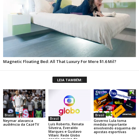
LEIA TAMBÉM:
Brasil
Brasil
Brasil
Neymar alavanca
Governo Lula toma
Luís Roberto, Renata
audiência da CazéTV
medida importante
Silveira, Everaldo
envolvendo esquema de
Marques e Gustavo
apostas esportivas
Villani: Rede Globo
escala equipe de