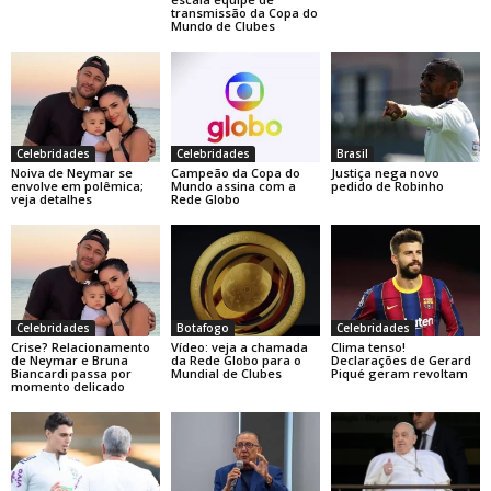
transmissão da Copa do
Mundo de Clubes
Celebridades
Celebridades
Brasil
Noiva de Neymar se
Campeão da Copa do
Justiça nega novo
envolve em polêmica;
Mundo assina com a
pedido de Robinho
veja detalhes
Rede Globo
Celebridades
Botafogo
Celebridades
Crise? Relacionamento
Vídeo: veja a chamada
Clima tenso!
de Neymar e Bruna
da Rede Globo para o
Declarações de Gerard
Biancardi passa por
Mundial de Clubes
Piqué geram revoltam
momento delicado