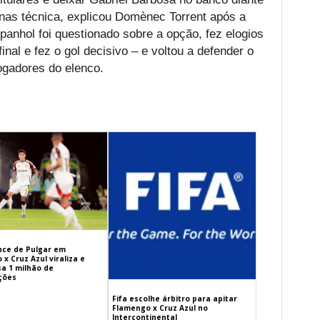
enas técnica, explicou Domènec Torrent após a
panhol foi questionado sobre a opção, fez elogios
inal e fez o gol decisivo – e voltou a defender o
ogadores do elenco.
ance de Pulgar em
x Cruz Azul viraliza e
sa 1 milhão de
ações
Fifa escolhe árbitro para apitar
Flamengo x Cruz Azul no
Intercontinental