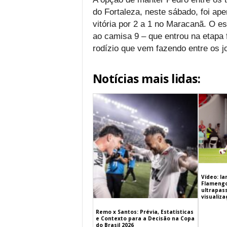
do Fortaleza, neste sábado, foi ap
vitória por 2 a 1 no Maracanã. O es
ao camisa 9 – que entrou na etapa f
rodízio que vem fazendo entre os j
Notícias mais lidas:
Vídeo: l
Flamengo 
ultrapas
visualiz
Remo x Santos: Prévia, Estatísticas
e Contexto para a Decisão na Copa
do Brasil 2026