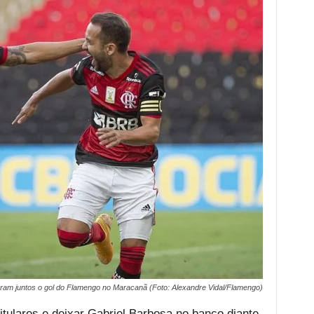
am juntos o gol do Flamengo no Maracanã (Foto: Alexandre Vidal/Flamengo)
itulares e deixar Gabriel Barbosa no banco diante