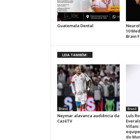
LEIA TAMBÉM:
Brasil
Brasil
Neymar alavanca audiência da
Luís Ro
CazéTV
Everal
Villani
equipe
do Mun