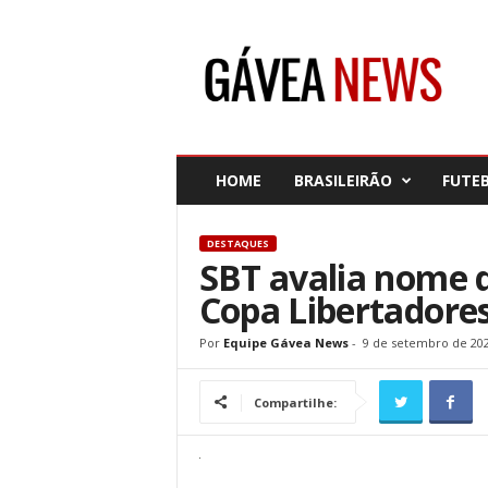
G
á
v
e
a
N
e
HOME
BRASILEIRÃO
FUTE
w
s
DESTAQUES
SBT avalia nome d
Copa Libertadore
Por
Equipe Gávea News
-
9 de setembro de 20
Compartilhe: