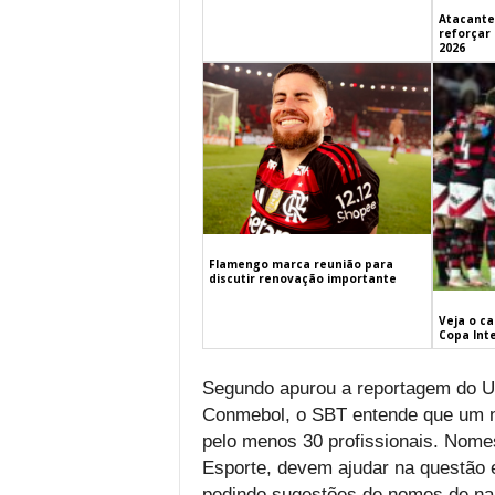
Atacante
reforçar
2026
Flamengo marca reunião para
discutir renovação importante
Veja o c
Copa Int
Segundo apurou a reportagem do UO
Conmebol, o SBT entende que um nú
pelo menos 30 profissionais. Nome
Esporte, devem ajudar na questão e
pedindo sugestões de nomes de narr