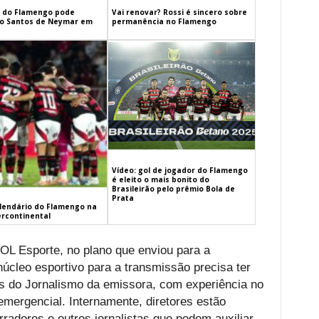
 do Flamengo pode
Vai renovar? Rossi é sincero sobre
 o Santos de Neymar em
permanência no Flamengo
Vídeo: gol de jogador do Flamengo
é eleito o mais bonito do
Brasileirão pelo prêmio Bola de
Prata
alendário do Flamengo na
ercontinental
L Esporte, no plano que enviou para a
cleo esportivo para a transmissão precisa ter
s do Jornalismo da emissora, com experiência no
mergencial. Internamente, diretores estão
adores e outros jornalistas que podem auxiliar