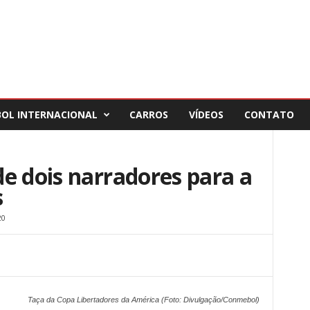
BOL INTERNACIONAL
CARROS
VÍDEOS
CONTATO
e dois narradores para a
s
20
Taça da Copa Libertadores da América (Foto: Divulgação/Conmebol)