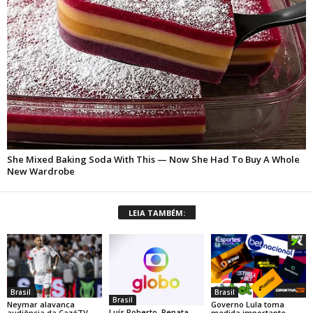
LEIA TAMBÉM:
Brasil
Brasil
Brasil
Neymar alavanca
Governo Lula toma
Luís Roberto, Renata
audiência da CazéTV
medida importante