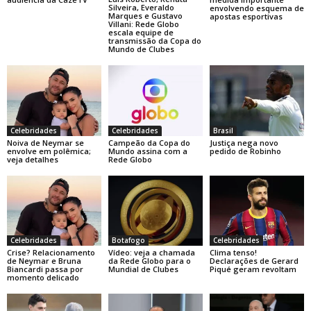
Silveira, Everaldo
envolvendo esquema de
Marques e Gustavo
apostas esportivas
Villani: Rede Globo
escala equipe de
transmissão da Copa do
Mundo de Clubes
Celebridades
Celebridades
Brasil
Noiva de Neymar se
Campeão da Copa do
Justiça nega novo
envolve em polêmica;
Mundo assina com a
pedido de Robinho
veja detalhes
Rede Globo
Celebridades
Botafogo
Celebridades
Crise? Relacionamento
Vídeo: veja a chamada
Clima tenso!
de Neymar e Bruna
da Rede Globo para o
Declarações de Gerard
Biancardi passa por
Mundial de Clubes
Piqué geram revoltam
momento delicado