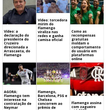
Vídeo: torcedora
mirim do
Flamengo
Vídeo: a
Como as
viraliza nas
declaração do
recompensas
redes e ganha
presidente do
gratuitas
camisa oficial
Cruzeiro
moldam o
direcionada a
comportamento
Arrascaeta, do
do usuário em
Flamengo
plataformas
online
Flamengo,
AGORA:
Barcelona, PSG e
Flamengo tem
Chelsea
interesse na
Flamengo assina
concorrem ao
contratação de
com zagueiro
prêmio de
Neymar