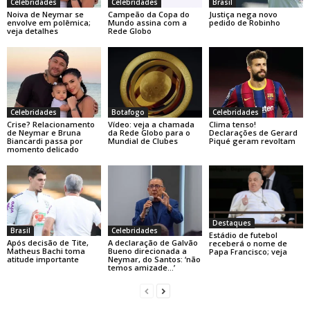
Celebridades
Celebridades
Brasil
Noiva de Neymar se
Campeão da Copa do
Justiça nega novo
envolve em polêmica;
Mundo assina com a
pedido de Robinho
veja detalhes
Rede Globo
Celebridades
Botafogo
Celebridades
Crise? Relacionamento
Vídeo: veja a chamada
Clima tenso!
de Neymar e Bruna
da Rede Globo para o
Declarações de Gerard
Biancardi passa por
Mundial de Clubes
Piqué geram revoltam
momento delicado
Destaques
Brasil
Celebridades
Estádio de futebol
Após decisão de Tite,
A declaração de Galvão
receberá o nome de
Matheus Bachi toma
Bueno direcionada a
Papa Francisco; veja
atitude importante
Neymar, do Santos: ‘não
temos amizade…’